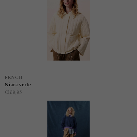
OPTIES SELECTEREN
Dit
FRNCH
product
Niara veste
€
139,95
heeft
meerdere
variaties.
Deze
optie