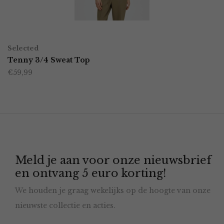
gekozen
worden
OPTIES SELECTEREN
Dit
op
Selected
product
Tenny 3/4 Sweat Top
de
€
59,99
heeft
productpagina
meerdere
variaties.
Deze
optie
Meld je aan voor onze nieuwsbrief
kan
en ontvang 5 euro korting!
gekozen
We houden je graag wekelijks op de hoogte van onze
worden
nieuwste collectie en acties.
op