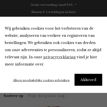
Gratis verzending vanaf €50,- *
Binnen 3-5 werkdagen in huis!
0
Wij gebruiken cookies voor het verbeteren van de
website, analyseren van verkeer en registreren van
bestellingen. We gebruiken ook cookies van derden
Vesten en Truien
om onze advertenties te personaliseren, zodat ze altijd
relevant zijn. In onze
privacyverklaring
vind je hier
Filter
meer informatie over.
Akkoord
Home
Winkel
Kleding
Vesten en Truien
Alleen noodzakelijke cookies gebruiken
Sorteer op
Prijs: hoog naar laag