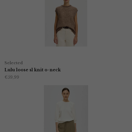
variaties.
Deze
optie
kan
gekozen
worden
OPTIES SELECTEREN
Dit
op
Selected
product
Lulu loose sl knit o-neck
de
€
59,99
heeft
productpagina
meerdere
variaties.
Deze
optie
kan