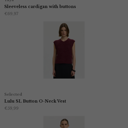
product
Sleeveless cardigan with buttons
de
€
69,97
heeft
productpagina
meerdere
variaties.
Deze
optie
kan
gekozen
worden
OPTIES SELECTEREN
Dit
op
Selected
product
Lulu SL Button O-Neck Vest
de
€
59,99
heeft
productpagina
meerdere