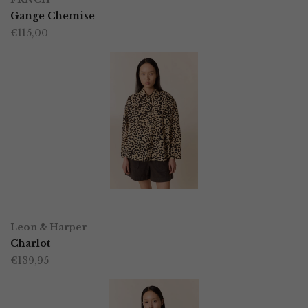
product
Gange Chemise
de
€
115,00
heeft
productpagina
meerdere
variaties.
Deze
optie
kan
gekozen
worden
OPTIES SELECTEREN
Dit
op
Leon & Harper
product
Charlot
de
€
139,95
heeft
productpagina
meerdere