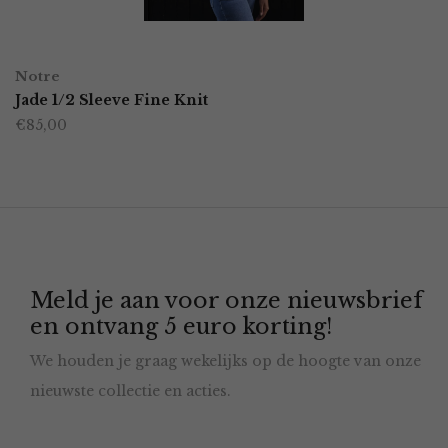
gekozen
worden
OPTIES SELECTEREN
Dit
op
Notre
product
Jade 1/2 Sleeve Fine Knit
de
€
85,00
heeft
productpagina
meerdere
variaties.
Deze
optie
Meld je aan voor onze nieuwsbrief
kan
en ontvang 5 euro korting!
gekozen
We houden je graag wekelijks op de hoogte van onze
worden
nieuwste collectie en acties.
op
de