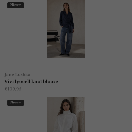
Nieuw
OPTIES SELECTEREN
Dit
Jane Lushka
product
Vivi lyocell knot blouse
€
109,95
heeft
meerdere
Nieuw
variaties.
Deze
optie