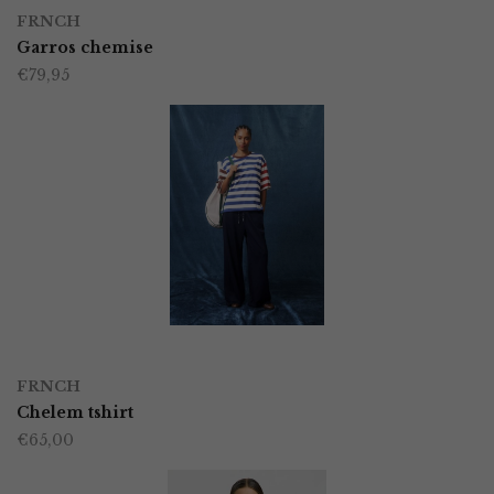
Dit
op
FRNCH
product
Garros chemise
de
€
79,95
heeft
productpagina
meerdere
variaties.
Deze
optie
kan
gekozen
worden
OPTIES SELECTEREN
Dit
op
FRNCH
product
Chelem tshirt
de
€
65,00
heeft
productpagina
meerdere