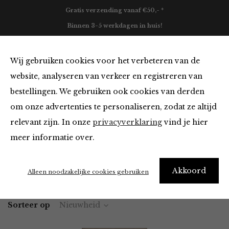
Gratis verzending vanaf €50,- *
Binnen 3-5 werkdagen in huis!
0
Wij gebruiken cookies voor het verbeteren van de
website, analyseren van verkeer en registreren van
bestellingen. We gebruiken ook cookies van derden
Tops en Blouses van Jane Lushka
om onze advertenties te personaliseren, zodat ze altijd
relevant zijn. In onze
privacyverklaring
vind je hier
Filter
meer informatie over.
Akkoord
Home
Winkel
Kleding
Tops en Blouses
Alleen noodzakelijke cookies gebruiken
Sorteer op
Nieuwheid