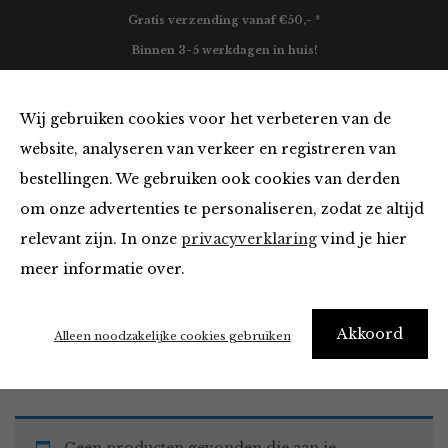
Gratis verzending vanaf €50,- *
Binnen 3-5 werkdagen in huis!
0
Wij gebruiken cookies voor het verbeteren van de
website, analyseren van verkeer en registreren van
bestellingen. We gebruiken ook cookies van derden
Tops en Blouses van
om onze advertenties te personaliseren, zodat ze altijd
relevant zijn. In onze
privacyverklaring
vind je hier
Filter
meer informatie over.
Akkoord
Home
Winkel
Kleding
Tops en Blouses
Alleen noodzakelijke cookies gebruiken