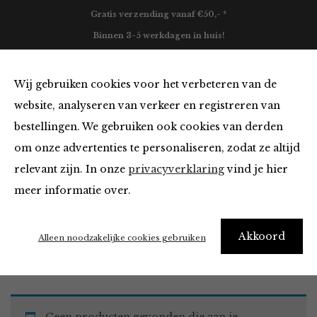
Gratis verzending vanaf €50,- *
Binnen 3-5 werkdagen in huis!
0
Wij gebruiken cookies voor het verbeteren van de
website, analyseren van verkeer en registreren van
bestellingen. We gebruiken ook cookies van derden
Tops en Blouses van
om onze advertenties te personaliseren, zodat ze altijd
relevant zijn. In onze
privacyverklaring
vind je hier
Filter
meer informatie over.
Akkoord
Home
Winkel
Kleding
Tops en Blouses
Alleen noodzakelijke cookies gebruiken