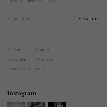
nieuwste collectie en acties.
op
de
productpagina
Betalen
Contact
Verzenden
Over ons
Retourneren
FAQ
Instagram