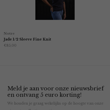
kan
gekozen
worden
OPTIES SELECTEREN
Dit
op
Notre
product
Jade 1/2 Sleeve Fine Knit
de
€
85,00
heeft
productpagina
meerdere
variaties.
Deze
optie
Meld je aan voor onze nieuwsbrief
kan
en ontvang 5 euro korting!
gekozen
We houden je graag wekelijks op de hoogte van onze
worden