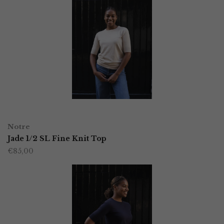
OPTIES SELECTEREN
Dit
Notre
product
Jade 1/2 SL Fine Knit Top
€
85,00
heeft
meerdere
variaties.
Deze
optie