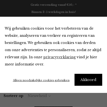
Gratis verzending vanaf €50,- *
Binnen 3-5 werkdagen in huis!
0
Wij gebruiken cookies voor het verbeteren van de
website, analyseren van verkeer en registreren van
bestellingen. We gebruiken ook cookies van derden
Tops en Blouses van Notre
om onze advertenties te personaliseren, zodat ze altijd
relevant zijn. In onze
privacyverklaring
vind je hier
Filter
meer informatie over.
Akkoord
Home
Winkel
Kleding
Tops en Blouses
Alleen noodzakelijke cookies gebruiken
Sorteer op
Nieuwheid