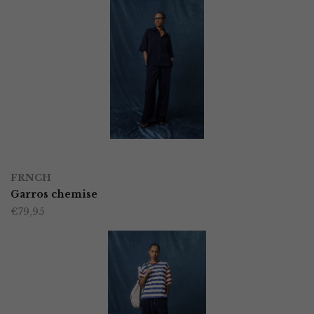
OPTIES SELECTEREN
Dit
FRNCH
product
Garros chemise
€
79,95
heeft
meerdere
variaties.
Deze
optie