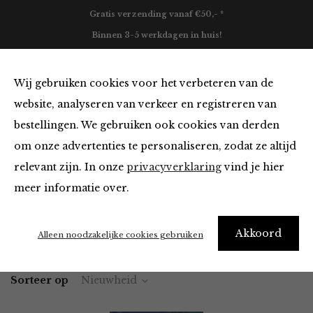
Gratis verzending vanaf €50,- *
Binnen 3-5 werkdagen in huis!
0
Wij gebruiken cookies voor het verbeteren van de
website, analyseren van verkeer en registreren van
bestellingen. We gebruiken ook cookies van derden
Tops en Blouses van FRNCH
om onze advertenties te personaliseren, zodat ze altijd
relevant zijn. In onze
privacyverklaring
vind je hier
Filter
meer informatie over.
Akkoord
Home
Winkel
Kleding
Tops en Blouses
Alleen noodzakelijke cookies gebruiken
Sorteer op
Nieuwheid