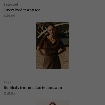
Dit
op
Selected
product
Oversized tenny tee
de
€
59,99
heeft
productpagina
meerdere
variaties.
Deze
optie
kan
gekozen
worden
OPTIES SELECTEREN
Dit
op
Yaya
product
Boothals trui met korte mouwen
de
€
59,95
heeft
productpagina
meerdere