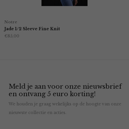
gekozen
worden
OPTIES SELECTEREN
Dit
op
Notre
product
Jade 1/2 Sleeve Fine Knit
de
€
85,00
heeft
productpagina
meerdere
variaties.
Deze
optie
Meld je aan voor onze nieuwsbrief
kan
en ontvang 5 euro korting!
gekozen
We houden je graag wekelijks op de hoogte van onze
worden
nieuwste collectie en acties.
op
de