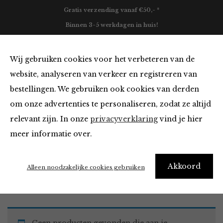
Gratis verzending vanaf €50,- *
Binnen 3-5 werkdagen in huis!
0
Wij gebruiken cookies voor het verbeteren van de
website, analyseren van verkeer en registreren van
bestellingen. We gebruiken ook cookies van derden
Vesten en Truien van
om onze advertenties te personaliseren, zodat ze altijd
relevant zijn. In onze
privacyverklaring
vind je hier
Filter
meer informatie over.
Akkoord
Home
Winkel
Kleding
Vesten en Truien
Alleen noodzakelijke cookies gebruiken