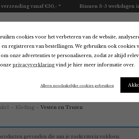
 verzending vanaf €50,- *
Binnen 3-5 werkdagen in
ruiken cookies voor het verbeteren van de website, analyser
ccessoires
Merken
Over ons
Contact
 en registreren van bestellingen. We gebruiken ook cookies 
om onze advertenties te personaliseren, zodat ze altijd rele
n onze
privacyverklaring
vind je hier meer informatie over.
en Truien van
Akk
Alleen noodzakelijke cookies gebruiken
kel
Kleding
Vesten en Truien
roducten gevonden die aan je zoekcriteria voldoen.