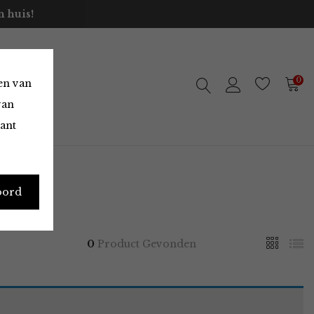
 huis!
0
en van
van
vant
oord
0
Product Gevonden