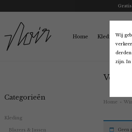
Gratis
Wij geb
Home
Kleding
A
verkeer
derden 
zijn. I
Vesten 
Categorieën
Home
Win
Kleding
Blazers & Jassen
Geen p