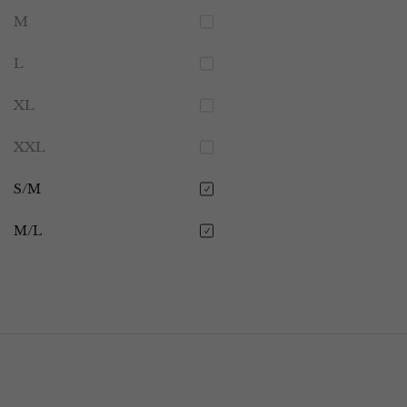
M
L
XL
XXL
S/M
M/L