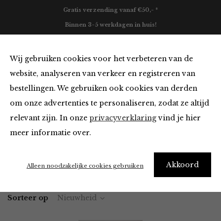
Gratis verzending vanaf €50,- *
Binnen 3-5 werkdagen in huis!
0
Wij gebruiken cookies voor het verbeteren van de
website, analyseren van verkeer en registreren van
bestellingen. We gebruiken ook cookies van derden
Blazers & Jassen van jcl
om onze advertenties te personaliseren, zodat ze altijd
relevant zijn. In onze
privacyverklaring
vind je hier
Filter
meer informatie over.
Akkoord
Home
Winkel
Kleding
Blazers & Jassen
Alleen noodzakelijke cookies gebruiken
Sorteer op
Nieuwheid