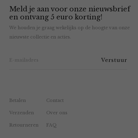
Meld je aan voor onze nieuwsbrief
kan
en ontvang 5 euro korting!
gekozen
We houden je graag wekelijks op de hoogte van onze
worden
nieuwste collectie en acties.
op
de
productpagina
Betalen
Contact
Verzenden
Over ons
Retourneren
FAQ