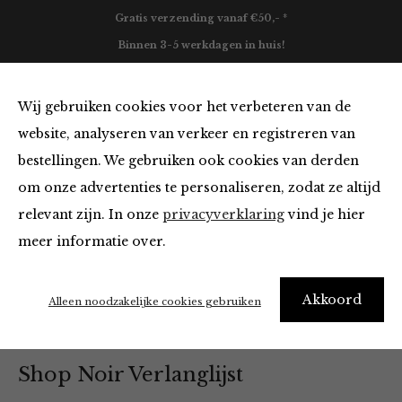
Gratis verzending vanaf €50,- *
Binnen 3-5 werkdagen in huis!
0
Wij gebruiken cookies voor het verbeteren van de
website, analyseren van verkeer en registreren van
bestellingen. We gebruiken ook cookies van derden
Home
Verlanglijst
om onze advertenties te personaliseren, zodat ze altijd
relevant zijn. In onze
privacyverklaring
vind je hier
meer informatie over.
Verlanglijst
Akkoord
Alleen noodzakelijke cookies gebruiken
Shop Noir Verlanglijst