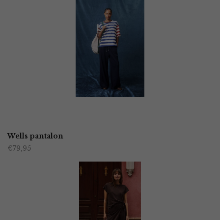
OPTIES SELECTEREN
Dit
product
Wells pantalon
€
79,95
heeft
meerdere
variaties.
Deze
optie