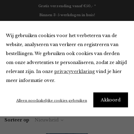
Gratis verzending vanaf €50,- *
Binnen 3-5 werkdagen in huis!
0
Wij gebruiken cookies voor het verbeteren van de
website, analyseren van verkeer en registreren van
bestellingen. We gebruiken ook cookies van derden
Broeken en Jumpsuits van
om onze advertenties te personaliseren, zodat ze altijd
relevant zijn. In onze
privacyverklaring
vind je hier
Filter
meer informatie over.
Akkoord
Home
Winkel
Kleding
Broeken en Jumpsuits
Alleen noodzakelijke cookies gebruiken
Sorteer op
Nieuwheid