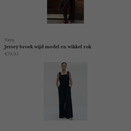
kan
gekozen
worden
OPTIES SELECTEREN
Dit
op
Yaya
product
Jersey broek wijd model en wikkel rok
de
€
79,95
heeft
productpagina
meerdere
variaties.
Deze
optie
kan
gekozen
worden
OPTIES SELECTEREN