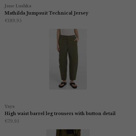
Dit
op
Jane Lushka
product
Mathilda Jumpsuit Technical Jersey
de
€
189,95
heeft
productpagina
meerdere
variaties.
Deze
optie
kan
gekozen
worden
OPTIES SELECTEREN
Dit
op
Yaya
product
High waist barrel leg trousers with button detail
de
€
79,95
heeft
productpagina
meerdere