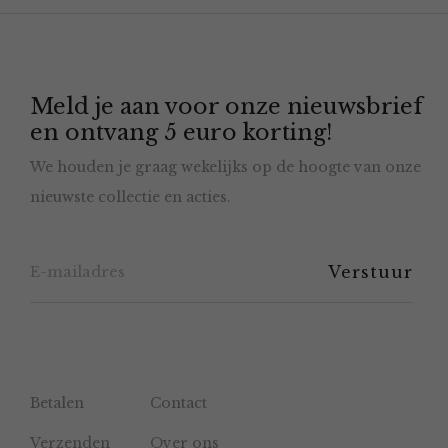
variaties.
Deze
optie
Meld je aan voor onze nieuwsbrief
kan
en ontvang 5 euro korting!
gekozen
We houden je graag wekelijks op de hoogte van onze
worden
nieuwste collectie en acties.
op
de
productpagina
Betalen
Contact
Verzenden
Over ons