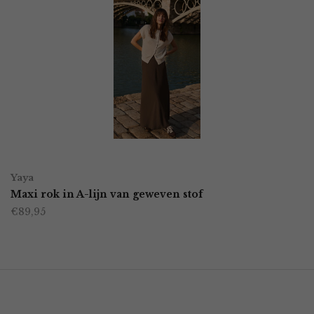
OPTIES SELECTEREN
Dit
Yaya
product
Maxi rok in A-lijn van geweven stof
€
89,95
heeft
meerdere
variaties.
Deze
optie