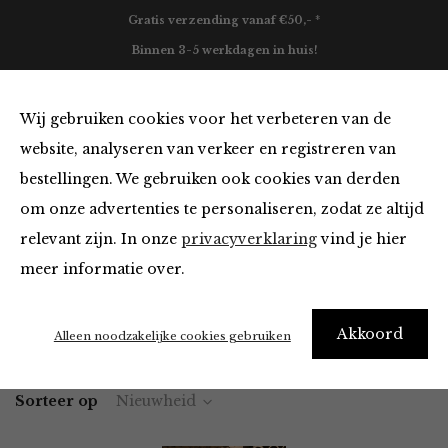
Gratis verzending vanaf €50,- *
Binnen 3-5 werkdagen in huis!
0
Wij gebruiken cookies voor het verbeteren van de
website, analyseren van verkeer en registreren van
bestellingen. We gebruiken ook cookies van derden
Jurken en Rokken van Yaya
om onze advertenties te personaliseren, zodat ze altijd
relevant zijn. In onze
privacyverklaring
vind je hier
Filter
meer informatie over.
Akkoord
Home
Winkel
Kleding
Jurken en Rokken
Alleen noodzakelijke cookies gebruiken
Sorteer op
Nieuwheid