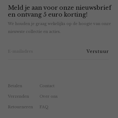
Meld je aan voor onze nieuwsbrief
kan
en ontvang 5 euro korting!
gekozen
We houden je graag wekelijks op de hoogte van onze
worden
nieuwste collectie en acties.
op
de
productpagina
Betalen
Contact
Verzenden
Over ons
Retourneren
FAQ