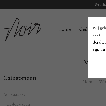
Gratis
Wij geb
Home
Kleding
A
verkeer
derden 
zijn. I
Must H
Categorieën
Home
Win
Accessoires
Lederwaren