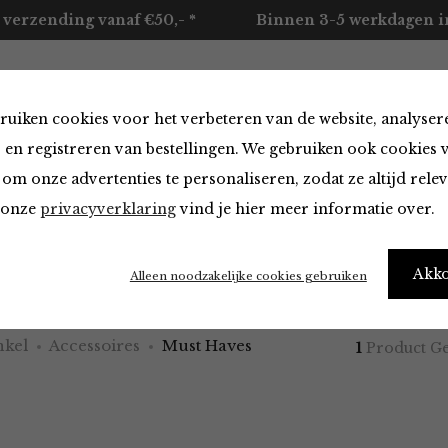
 verzending vanaf €50,- *
Binnen 3-5 werkdagen in
ruiken cookies voor het verbeteren van de website, analyser
ccessoires
Merken
Over ons
Contact
 en registreren van bestellingen. We gebruiken ook cookies 
om onze advertenties te personaliseren, zodat ze altijd rele
n onze
privacyverklaring
vind je hier meer informatie over.
aves van O My Bag
Akk
Alleen noodzakelijke cookies gebruiken
kel
Accessoires
Must Haves
1
Product G