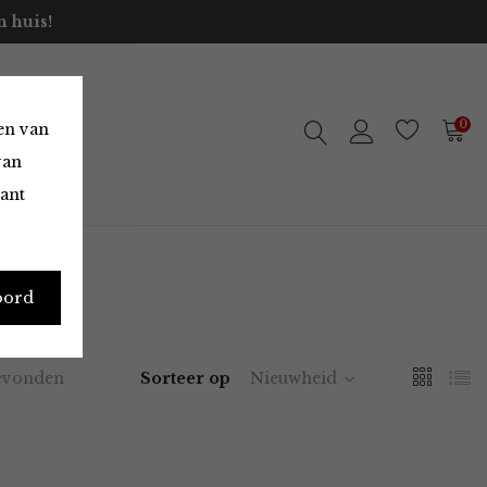
 huis!
0
en van
van
vant
oord
evonden
Sorteer op
Nieuwheid