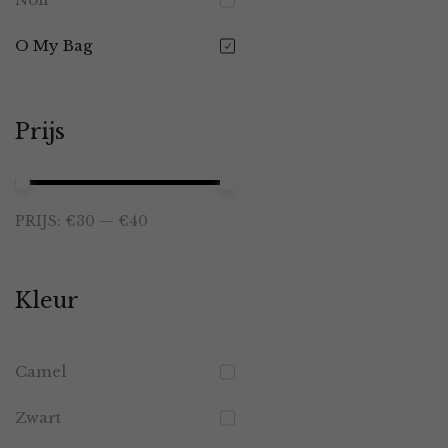
O My Bag
Prijs
Min.
Max.
PRIJS:
€30
—
€40
prijs
prijs
Kleur
Camel
Zwart