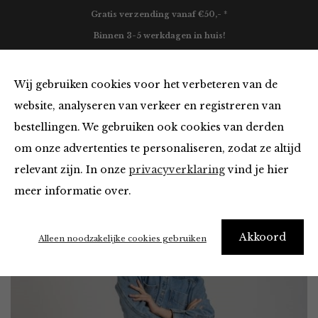
Gratis verzending vanaf €50,- *
Binnen 3-5 werkdagen in huis!
0
Wij gebruiken cookies voor het verbeteren van de
website, analyseren van verkeer en registreren van
bestellingen. We gebruiken ook cookies van derden
Home
Kleding
Jeans
Fauve Indigo
om onze advertenties te personaliseren, zodat ze altijd
relevant zijn. In onze
privacyverklaring
vind je hier
meer informatie over.
Akkoord
Alleen noodzakelijke cookies gebruiken