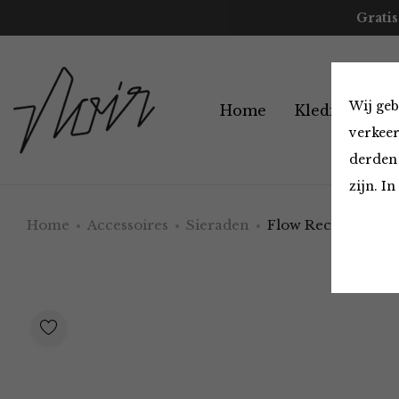
Gratis
Wij geb
Home
Kleding
A
verkeer
derden 
zijn. I
Home
Accessoires
Sieraden
Flow Recyceld hoo