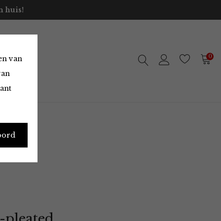
 huis!
0
en van
van
vant
oord
-pleated