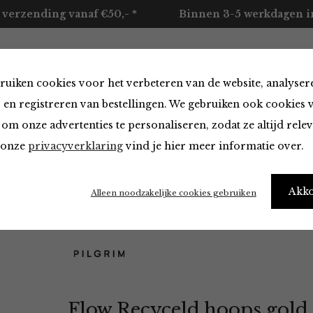
 verzending vanaf €50,- *
Binnen 3-5 werkdagen in
ruiken cookies voor het verbeteren van de website, analyser
ccessoires
Merken
Over ons
Contact
 en registreren van bestellingen. We gebruiken ook cookies 
om onze advertenties te personaliseren, zodat ze altijd rele
n onze
privacyverklaring
vind je hier meer informatie over.
ps gold -pleated
Akk
Alleen noodzakelijke cookies gebruiken
Flow Recyceld hoops gold 