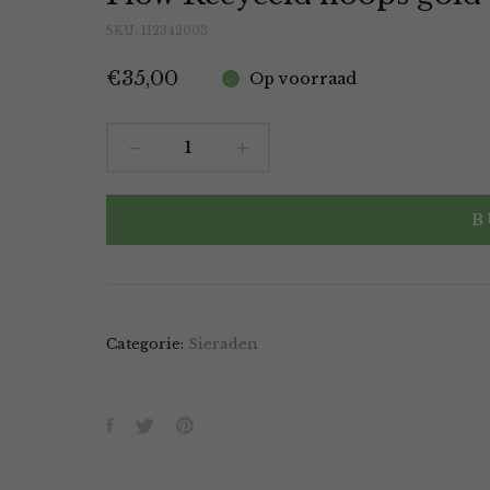
SKU:
112342003
€
35,00
Op voorraad
Flow
Recyceld
hoops
B
gold
-
pleated
quantity
Categorie:
Sieraden