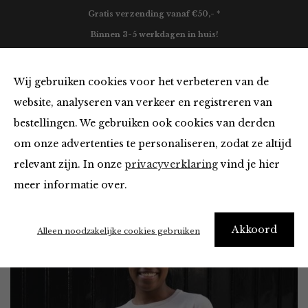
Gratis verzending vanaf €50,- *
Binnen 3-5 werkdagen in huis!
0
Wij gebruiken cookies voor het verbeteren van de
website, analyseren van verkeer en registreren van
bestellingen. We gebruiken ook cookies van derden
Home
Kleding
Tops en Blouses
Jade 1/2 SL
om onze advertenties te personaliseren, zodat ze altijd
Fine Knit Top
relevant zijn. In onze
privacyverklaring
vind je hier
meer informatie over.
Akkoord
Alleen noodzakelijke cookies gebruiken