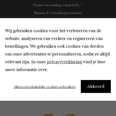
Gratis verzending vanaf €50,- *
Binnen 3-5 werkdagen in huis!
0
Wij gebruiken cookies voor het verbeteren van de
website, analyseren van verkeer en registreren van
bestellingen. We gebruiken ook cookies van derden
Home
Accessoires
Sieraden
Taffy Recycled
om onze advertenties te personaliseren, zodat ze altijd
Medium Size Swirl Hoop Earrings
relevant zijn. In onze
privacyverklaring
vind je hier
meer informatie over.
Akkoord
Alleen noodzakelijke cookies gebruiken