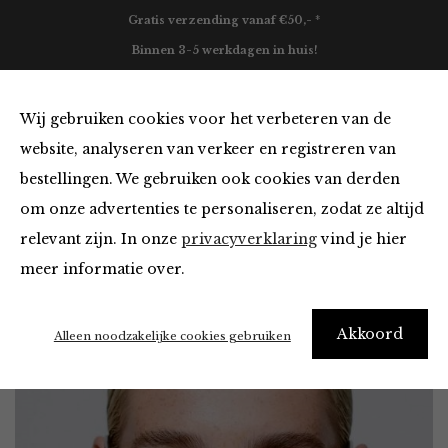
Gratis verzending vanaf €50,- *
Binnen 3-5 werkdagen in huis!
0
Wij gebruiken cookies voor het verbeteren van de
website, analyseren van verkeer en registreren van
bestellingen. We gebruiken ook cookies van derden
Home
Accessoires
Zonnebrillen
Zan
om onze advertenties te personaliseren, zodat ze altijd
relevant zijn. In onze
privacyverklaring
vind je hier
meer informatie over.
Akkoord
Alleen noodzakelijke cookies gebruiken