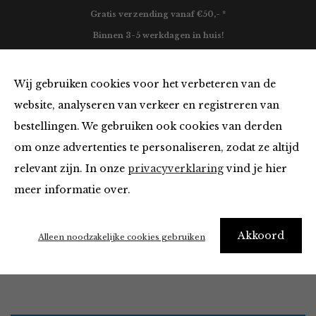
Gratis verzending vanaf €50,- *
Binnen 3-5 werkdagen in huis!
0
Wij gebruiken cookies voor het verbeteren van de
website, analyseren van verkeer en registreren van
bestellingen. We gebruiken ook cookies van derden
Accessoires
om onze advertenties te personaliseren, zodat ze altijd
relevant zijn. In onze
privacyverklaring
vind je hier
Filter
meer informatie over.
It’s ok to be a little obsessed with accessories
Akkoord
Alleen noodzakelijke cookies gebruiken
Home
Winkel
Accessoires