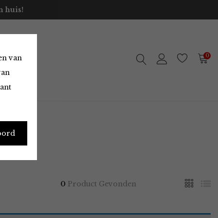
 huis!
0
en van
van
vant
oord
0
Product Gevonden