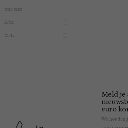
one size
S/M
M/L
Meld je
nieuwsb
euro kor
We houden j
van onze nie