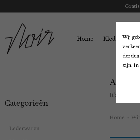
Gratis
Wij geb
Home
Kleding
A
verkeer
derden 
zijn. I
Accesso
It’s ok to b
Categorieën
Home
Win
Lederwaren