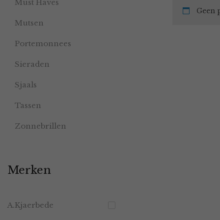
Must Haves
Geen p
Mutsen
Portemonnees
Sieraden
Sjaals
Tassen
Zonnebrillen
Merken
A.Kjaerbede