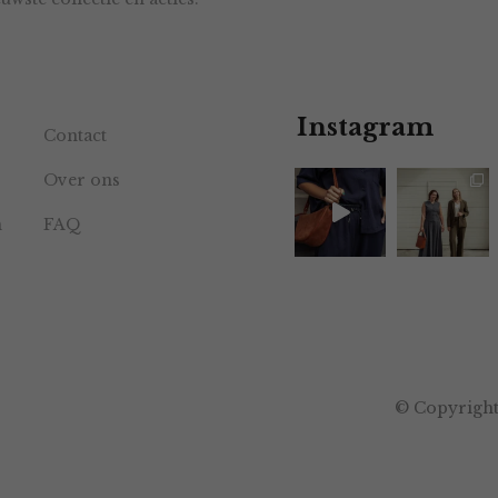
Instagram
Contact
Over ons
n
FAQ
© Copyright