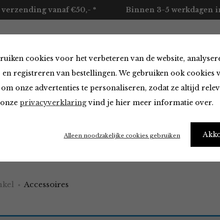
 verzending vanaf €50,- *
Binnen 3-5 werkdagen in
ruiken cookies voor het verbeteren van de website, analyser
ccessoires
Merken
Over ons
Contact
 en registreren van bestellingen. We gebruiken ook cookies 
om onze advertenties te personaliseren, zodat ze altijd rele
n onze
privacyverklaring
vind je hier meer informatie over.
ires
Akk
Alleen noodzakelijke cookies gebruiken
e a little obsessed with accessories
kel
Accessoires