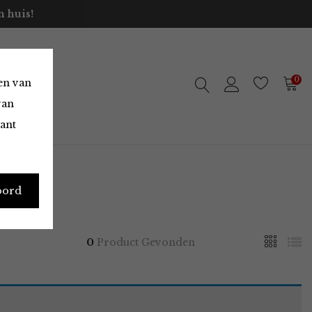
 huis!
0
en van
van
vant
oord
0
Product Gevonden