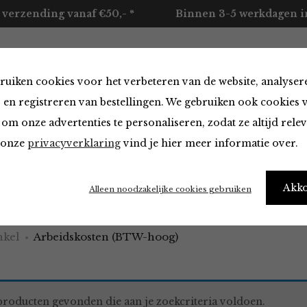
 verzending vanaf €50,- *
Binnen 3-5 werkdagen in
ruiken cookies voor het verbeteren van de website, analyser
ccessoires
Merken
Over ons
Contact
 en registreren van bestellingen. We gebruiken ook cookies 
om onze advertenties te personaliseren, zodat ze altijd rele
n onze
privacyverklaring
vind je hier meer informatie over.
skosten (BTW-hoog)
Akk
Alleen noodzakelijke cookies gebruiken
kel
Arbeidskosten (BTW-hoog)
roducten gevonden die aan je zoekcriteria voldoen.