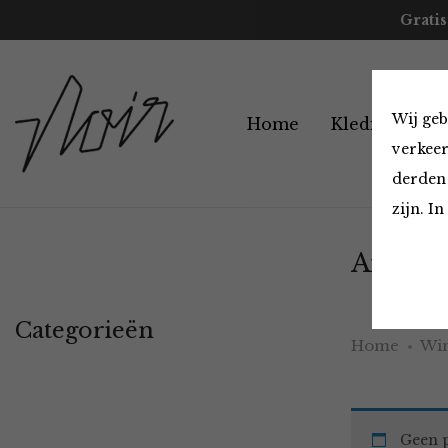
Gratis
Wij geb
Home
Kleding
A
verkeer
derden 
zijn. I
Arbeid
Categorieën
Home
Win
Geen p