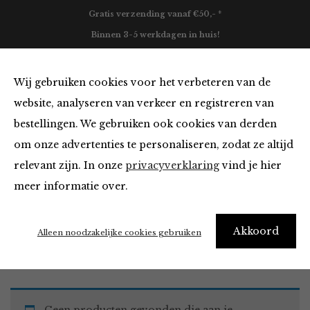
Gratis verzending vanaf €50,- *
Binnen 3-5 werkdagen in huis!
0
Wij gebruiken cookies voor het verbeteren van de
website, analyseren van verkeer en registreren van
bestellingen. We gebruiken ook cookies van derden
Blazers & Jassen
om onze advertenties te personaliseren, zodat ze altijd
relevant zijn. In onze
privacyverklaring
vind je hier
Filter
meer informatie over.
Akkoord
Home
Winkel
Kleding
Blazers & Jassen
Alleen noodzakelijke cookies gebruiken