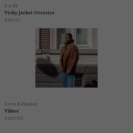
Dit
op
F.A.M.
product
Vicky Jacket Oversize
de
€
99,95
heeft
productpagina
meerdere
variaties.
Deze
optie
kan
gekozen
worden
OPTIES SELECTEREN
Dit
op
Leon & Harper
product
Viktor
de
€
269,00
heeft
productpagina
meerdere