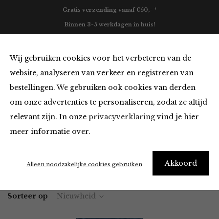
Gratis verzending vanaf €50,- *
Binnen 3-5 werkdagen in huis!
0
Wij gebruiken cookies voor het verbeteren van de
website, analyseren van verkeer en registreren van
bestellingen. We gebruiken ook cookies van derden
Blazers & Jassen
om onze advertenties te personaliseren, zodat ze altijd
relevant zijn. In onze
privacyverklaring
vind je hier
Filter
meer informatie over.
Akkoord
Home
Winkel
Kleding
Blazers & Jassen
Alleen noodzakelijke cookies gebruiken
Sorteer op
Nieuwheid