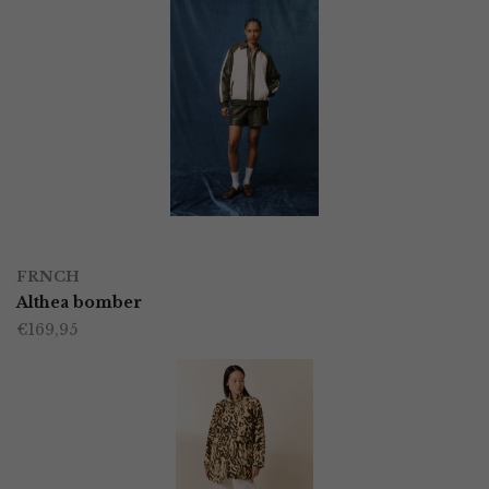
OPTIES SELECTEREN
Dit
FRNCH
product
Althea bomber
€
169,95
heeft
meerdere
variaties.
Deze
optie