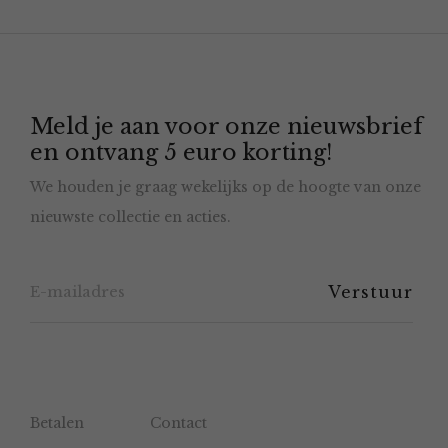
variaties.
Deze
optie
Meld je aan voor onze nieuwsbrief
kan
en ontvang 5 euro korting!
gekozen
We houden je graag wekelijks op de hoogte van onze
worden
nieuwste collectie en acties.
op
de
productpagina
Betalen
Contact