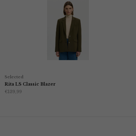
OPTIES SELECTEREN
Dit
Selected
product
Rita LS Classic Blazer
€
139,99
heeft
meerdere
variaties.
Deze
optie