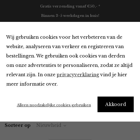
Gratis verzending vanaf €50,- *
Binnen 3-5 werkdagen in huis!
0
Wij gebruiken cookies voor het verbeteren van de
website, analyseren van verkeer en registreren van
bestellingen. We gebruiken ook cookies van derden
Blazers & Jassen
om onze advertenties te personaliseren, zodat ze altijd
relevant zijn. In onze
privacyverklaring
vind je hier
Filter
meer informatie over.
Akkoord
Home
Winkel
Kleding
Blazers & Jassen
Alleen noodzakelijke cookies gebruiken
Sorteer op
Nieuwheid