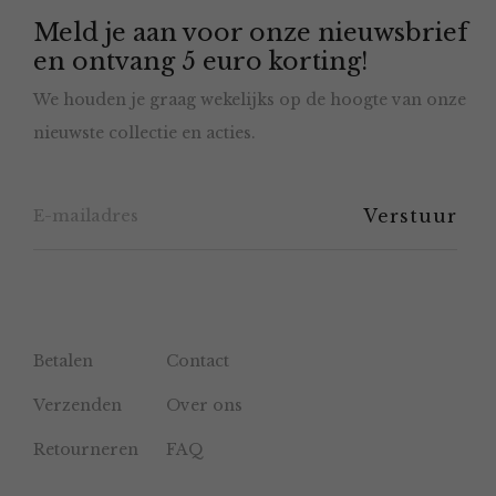
Meld je aan voor onze nieuwsbrief
kan
en ontvang 5 euro korting!
gekozen
We houden je graag wekelijks op de hoogte van onze
worden
nieuwste collectie en acties.
op
de
productpagina
Betalen
Contact
Verzenden
Over ons
Retourneren
FAQ