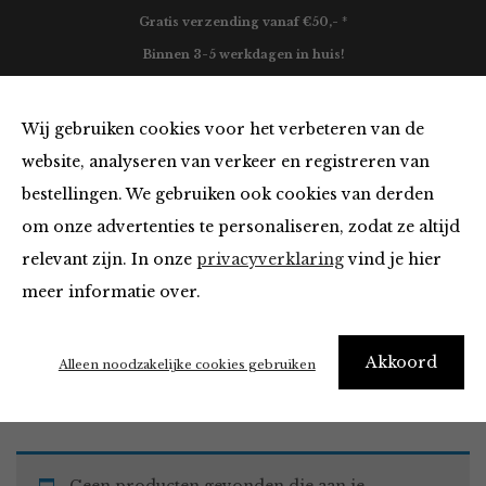
Gratis verzending vanaf €50,- *
Binnen 3-5 werkdagen in huis!
0
Wij gebruiken cookies voor het verbeteren van de
website, analyseren van verkeer en registreren van
bestellingen. We gebruiken ook cookies van derden
Blazers & Jassen
om onze advertenties te personaliseren, zodat ze altijd
relevant zijn. In onze
privacyverklaring
vind je hier
Filter
meer informatie over.
Akkoord
Home
Winkel
Kleding
Blazers & Jassen
Alleen noodzakelijke cookies gebruiken