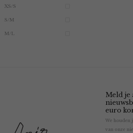
XS/S
S/M
M/L
Meld je
nieuwsb
euro kor
We houden j
van onze nie