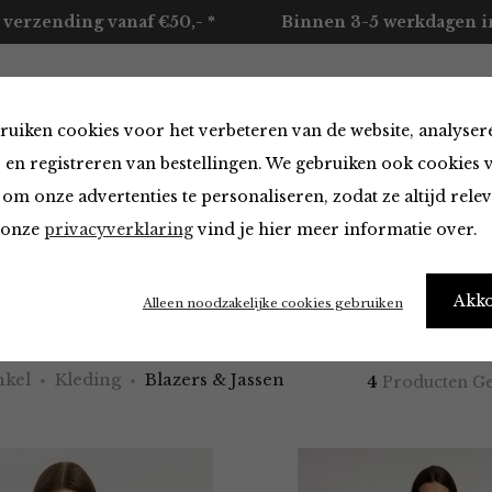
 verzending vanaf €50,- *
Binnen 3-5 werkdagen in
ruiken cookies voor het verbeteren van de website, analyser
ccessoires
Merken
Over ons
Contact
 en registreren van bestellingen. We gebruiken ook cookies 
om onze advertenties te personaliseren, zodat ze altijd rele
n onze
privacyverklaring
vind je hier meer informatie over.
 & Jassen
Akk
Alleen noodzakelijke cookies gebruiken
kel
Kleding
Blazers & Jassen
4
Producten G