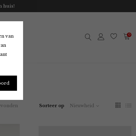
 huis!
0
en van
van
vant
oord
evonden
Sorteer op
Nieuwheid