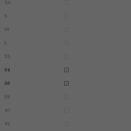
XS
S
M
L
XL
34
36
38
40
42