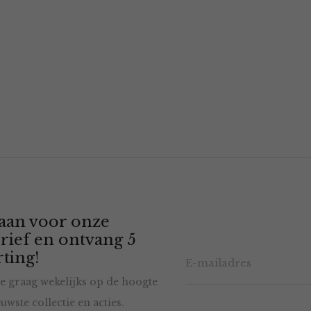
 aan voor onze
rief en ontvang 5
ting!
e graag wekelijks op de hoogte
uwste collectie en acties.