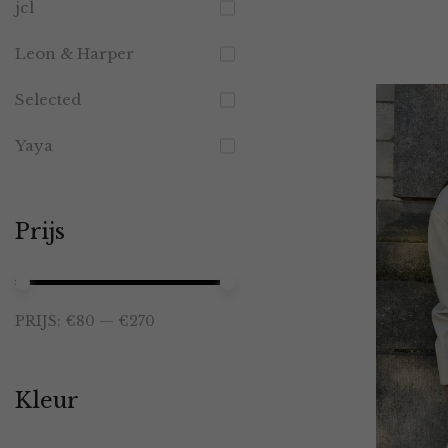
jcl
Leon & Harper
Selected
Yaya
Prijs
Min.
Max.
PRIJS:
€80
—
€270
prijs
prijs
Kleur