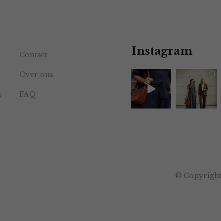
Instagram
Contact
Over ons
n
FAQ
© Copyright