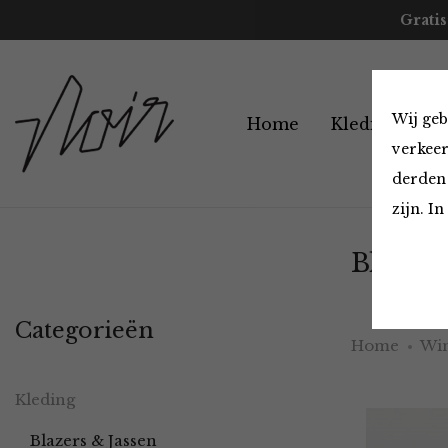
Gratis
Wij geb
Home
Kleding
A
verkeer
derden 
zijn. I
Blazers
Categorieën
Home
Win
Kleding
Blazers & Jassen