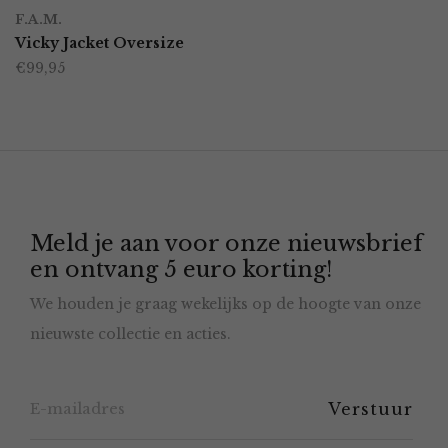
Dit
op
F.A.M.
product
Vicky Jacket Oversize
de
€
99,95
heeft
productpagina
meerdere
variaties.
Deze
optie
Meld je aan voor onze nieuwsbrief
kan
en ontvang 5 euro korting!
gekozen
We houden je graag wekelijks op de hoogte van onze
worden
nieuwste collectie en acties.
op
de
productpagina