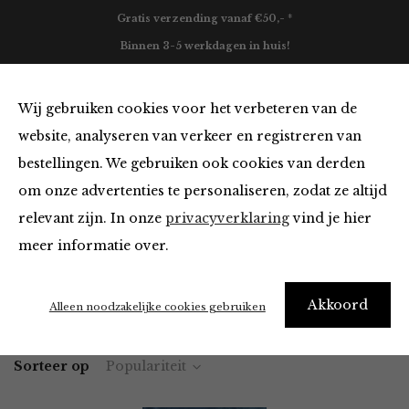
Gratis verzending vanaf €50,- *
Binnen 3-5 werkdagen in huis!
0
Wij gebruiken cookies voor het verbeteren van de
website, analyseren van verkeer en registreren van
bestellingen. We gebruiken ook cookies van derden
Blazers & Jassen
om onze advertenties te personaliseren, zodat ze altijd
relevant zijn. In onze
privacyverklaring
vind je hier
Filter
meer informatie over.
Akkoord
Home
Winkel
Kleding
Blazers & Jassen
Alleen noodzakelijke cookies gebruiken
Sorteer op
Populariteit