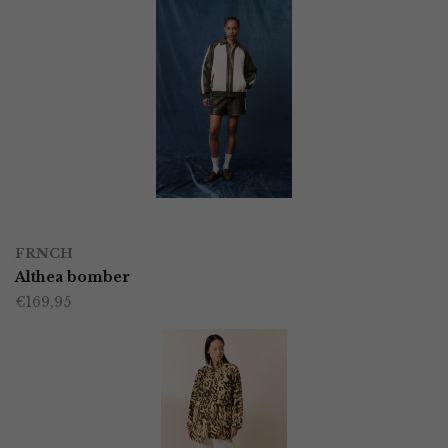
OPTIES SELECTEREN
Dit
FRNCH
product
Althea bomber
€
169,95
heeft
meerdere
variaties.
Deze
optie