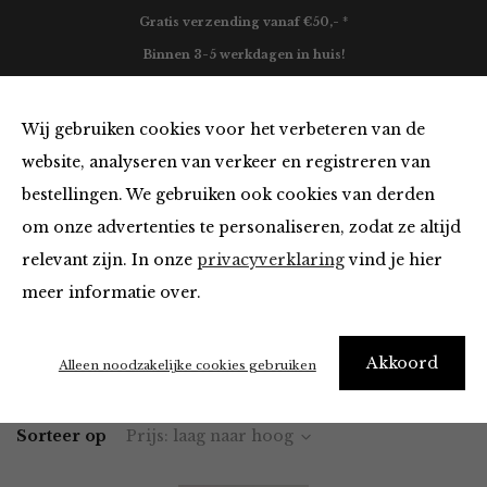
Gratis verzending vanaf €50,- *
Binnen 3-5 werkdagen in huis!
0
Wij gebruiken cookies voor het verbeteren van de
website, analyseren van verkeer en registreren van
bestellingen. We gebruiken ook cookies van derden
Blazers & Jassen
om onze advertenties te personaliseren, zodat ze altijd
relevant zijn. In onze
privacyverklaring
vind je hier
Filter
meer informatie over.
Akkoord
Home
Winkel
Kleding
Blazers & Jassen
Alleen noodzakelijke cookies gebruiken
Sorteer op
Prijs: laag naar hoog