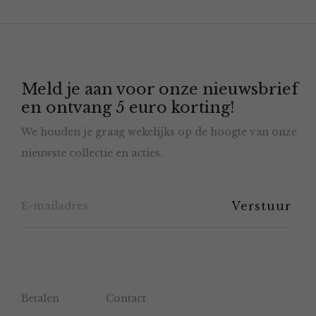
variaties.
Deze
optie
Meld je aan voor onze nieuwsbrief
kan
en ontvang 5 euro korting!
gekozen
We houden je graag wekelijks op de hoogte van onze
worden
nieuwste collectie en acties.
op
de
productpagina
Betalen
Contact