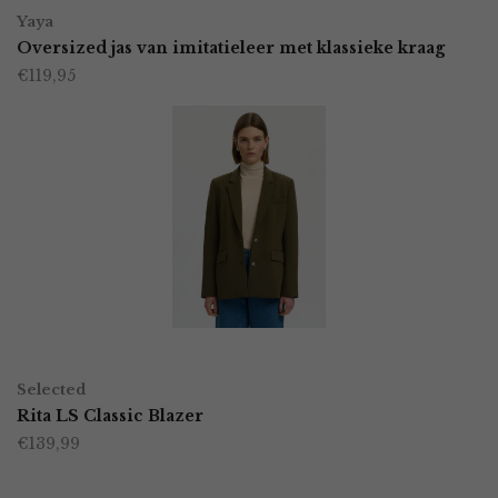
Dit
op
Yaya
product
Oversized jas van imitatieleer met klassieke kraag
de
€
119,95
heeft
productpagina
meerdere
variaties.
Deze
optie
kan
gekozen
worden
OPTIES SELECTEREN
Dit
op
Selected
product
Rita LS Classic Blazer
de
€
139,99
heeft
productpagina
meerdere