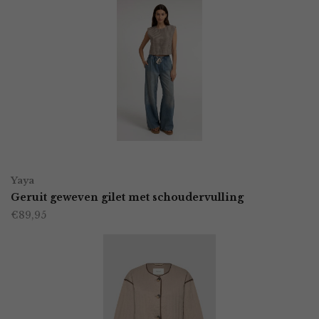
OPTIES SELECTEREN
Dit
Yaya
product
Geruit geweven gilet met schoudervulling
€
89,95
heeft
meerdere
variaties.
Deze
optie