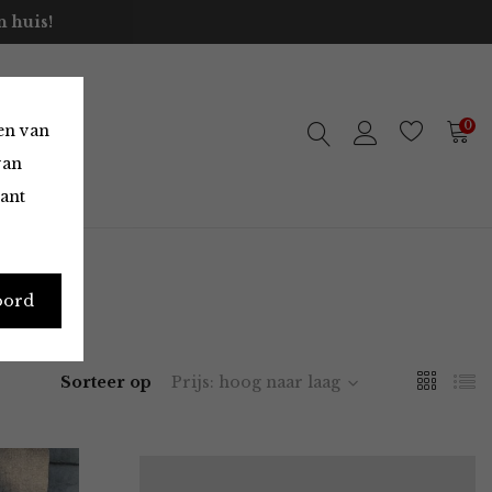
 huis!
0
en van
van
vant
oord
Sorteer op
Prijs: hoog naar laag