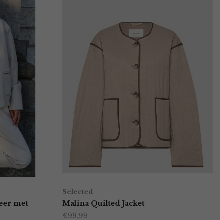
Selected
leer met
Malina Quilted Jacket
€
99,99