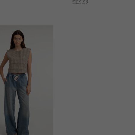
€
119,95