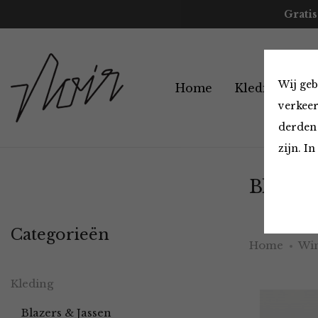
Gratis
Wij geb
Home
Kleding
A
verkeer
derden 
zijn. I
Blazers
Categorieën
Home
Win
Kleding
Blazers & Jassen