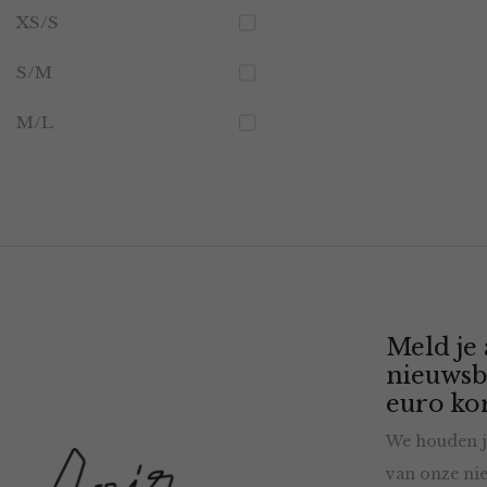
XS/S
S/M
M/L
Meld je
nieuwsb
euro kor
We houden j
van onze nie