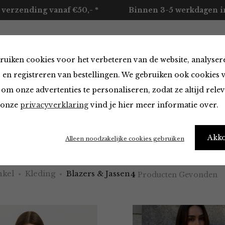
 verzending vanaf €50,- *
Binnen 3-5 werkdagen in
ruiken cookies voor het verbeteren van de website, analyser
ccessoires
Merken
Over ons
Contact
 en registreren van bestellingen. We gebruiken ook cookies 
om onze advertenties te personaliseren, zodat ze altijd rele
n onze
privacyverklaring
vind je hier meer informatie over.
 & Jassen
Akk
Alleen noodzakelijke cookies gebruiken
kel
Kleding
Blazers & Jassen
4
Producten Gevonden