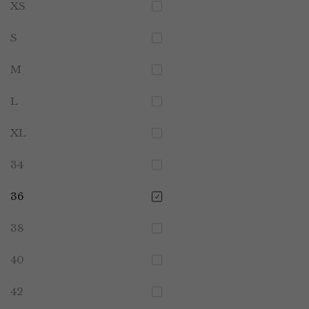
XS
S
M
L
XL
34
36
38
40
42