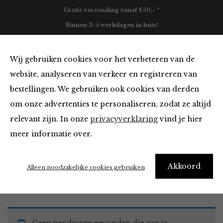
Gratis verzending vanaf €50,- *
Binnen 3-5 werkdagen in huis!
0
Wij gebruiken cookies voor het verbeteren van de
website, analyseren van verkeer en registreren van
bestellingen. We gebruiken ook cookies van derden
Blazers & Jassen
om onze advertenties te personaliseren, zodat ze altijd
relevant zijn. In onze
privacyverklaring
vind je hier
Filter
meer informatie over.
Akkoord
Home
Winkel
Kleding
Blazers & Jassen
Alleen noodzakelijke cookies gebruiken