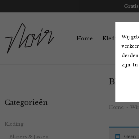
Gratis
Wij geb
Home
Kleding
A
verkeer
derden 
zijn. I
Blouses
Categorieën
Home
Win
Kleding
Blazers & Jassen
Geen p