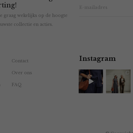
ting!
e graag wekelijks op de hoogte
uwste collectie en acties.
Instagram
Contact
Over ons
n
FAQ