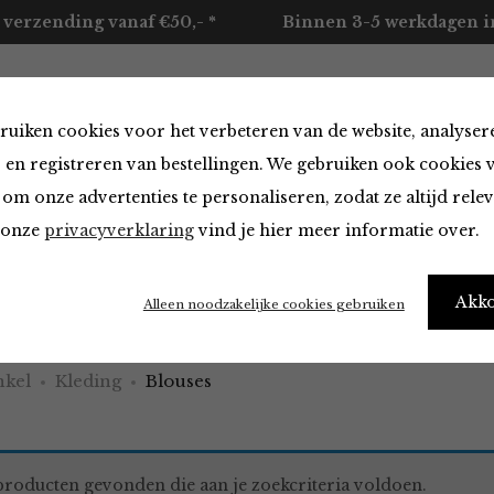
 verzending vanaf €50,- *
Binnen 3-5 werkdagen in
ruiken cookies voor het verbeteren van de website, analyser
ccessoires
Merken
Over ons
Contact
 en registreren van bestellingen. We gebruiken ook cookies 
om onze advertenties te personaliseren, zodat ze altijd rele
n onze
privacyverklaring
vind je hier meer informatie over.
Akk
Alleen noodzakelijke cookies gebruiken
kel
Kleding
Blouses
roducten gevonden die aan je zoekcriteria voldoen.