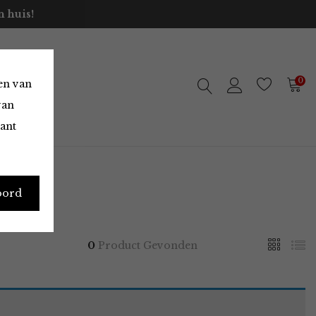
 huis!
0
en van
van
vant
oord
0
Product Gevonden