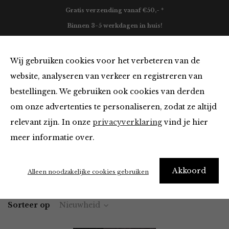
Gratis verzending vanaf €50,- *
Binnen 3-5 werkdagen in huis!
0
Wij gebruiken cookies voor het verbeteren van de
website, analyseren van verkeer en registreren van
bestellingen. We gebruiken ook cookies van derden
Vesten en Truien
om onze advertenties te personaliseren, zodat ze altijd
relevant zijn. In onze
privacyverklaring
vind je hier
Filter
meer informatie over.
Akkoord
Home
Winkel
Kleding
Vesten en Truien
Alleen noodzakelijke cookies gebruiken
Sorteer op
Nieuwheid