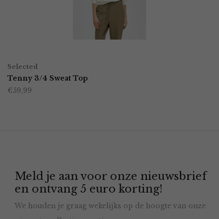
kan
gekozen
worden
OPTIES SELECTEREN
Dit
op
Selected
product
Tenny 3/4 Sweat Top
de
€
59,99
heeft
productpagina
meerdere
variaties.
Deze
optie
Meld je aan voor onze nieuwsbrief
kan
en ontvang 5 euro korting!
gekozen
We houden je graag wekelijks op de hoogte van onze
worden