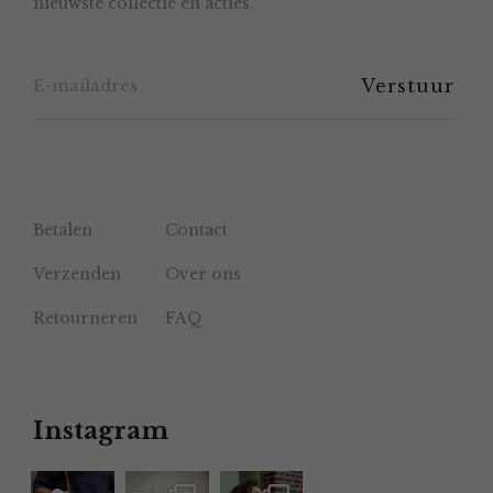
nieuwste collectie en acties.
op
de
productpagina
Betalen
Contact
Verzenden
Over ons
Retourneren
FAQ
Instagram