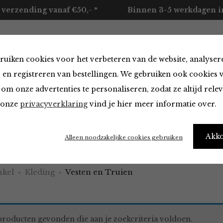
 verzending vanaf €50,- *
Binnen 3-5 werkdagen in
ruiken cookies voor het verbeteren van de website, analyser
ccessoires
Merken
Over ons
Contact
 en registreren van bestellingen. We gebruiken ook cookies 
om onze advertenties te personaliseren, zodat ze altijd rele
n onze
privacyverklaring
vind je hier meer informatie over.
en Truien
Akk
Alleen noodzakelijke cookies gebruiken
kel
Kleding
Vesten en Truien
roducten gevonden die aan je zoekcriteria voldoen.