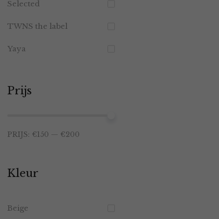
Selected
TWNS the label
Yaya
Prijs
Min.
Max.
PRIJS:
€150
—
€200
prijs
prijs
Kleur
Beige