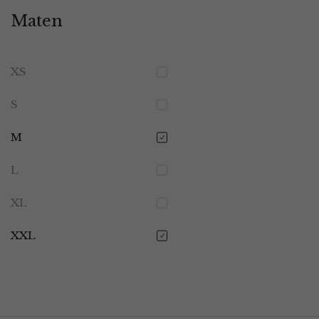
Maten
XS
S
M
L
XL
XXL