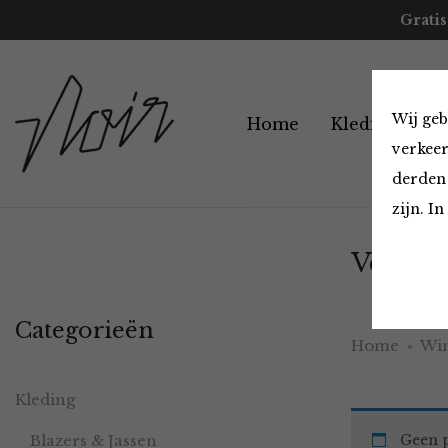
Gratis
Wij geb
Home
Kleding
A
verkeer
derden 
zijn. I
Vesten 
Categorieën
Home
Win
Kleding
Blazers & Jassen
Geen p