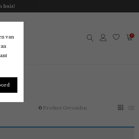
 huis!
0
en van
van
vant
oord
0
Product Gevonden