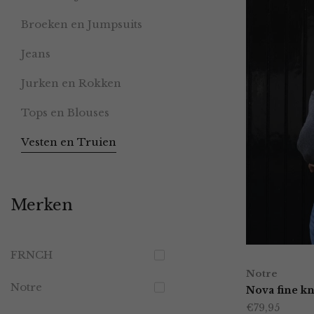
Broeken en Jumpsuits
Jeans
Jurken en Rokken
Tops en Blouses
Vesten en Truien
Merken
FRNCH
Notre
Notre
Nova fine kni
€
79,95