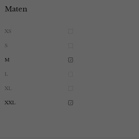
Maten
XS
S
M
L
XL
XXL