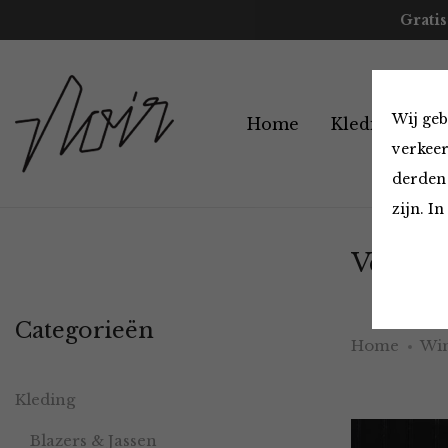
Gratis
Wij geb
Home
Kleding
A
verkeer
derden 
zijn. I
Vesten 
Categorieën
Home
Win
Kleding
Blazers & Jassen