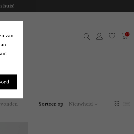
 huis!
0
en van
van
vant
oord
evonden
Sorteer op
Nieuwheid