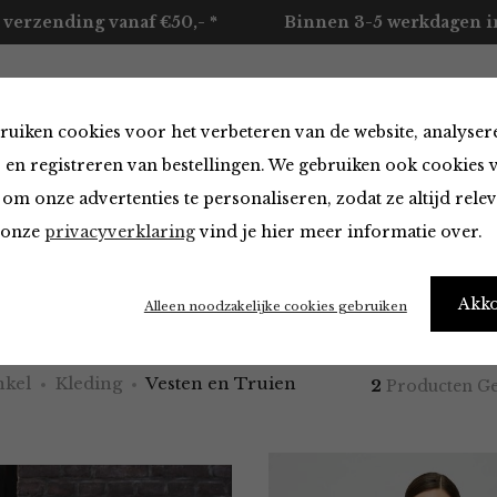
 verzending vanaf €50,- *
Binnen 3-5 werkdagen in
ruiken cookies voor het verbeteren van de website, analyser
ccessoires
Merken
Over ons
Contact
 en registreren van bestellingen. We gebruiken ook cookies 
om onze advertenties te personaliseren, zodat ze altijd rele
n onze
privacyverklaring
vind je hier meer informatie over.
en Truien
Akk
Alleen noodzakelijke cookies gebruiken
kel
Kleding
Vesten en Truien
2
Producten G