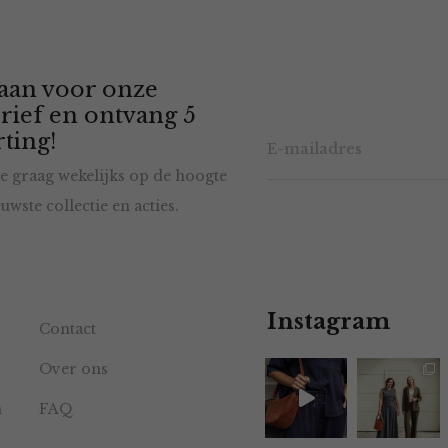
 aan voor onze
rief en ontvang 5
ting!
e graag wekelijks op de hoogte
uwste collectie en acties.
Instagram
Contact
Over ons
n
FAQ