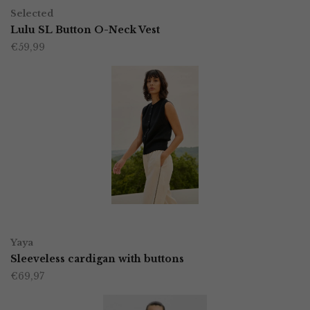
Dit
op
Selected
product
Lulu SL Button O-Neck Vest
de
€
59,99
heeft
productpagina
meerdere
variaties.
Deze
optie
kan
gekozen
worden
OPTIES SELECTEREN
Dit
op
Yaya
product
Sleeveless cardigan with buttons
de
€
69,97
heeft
productpagina
meerdere