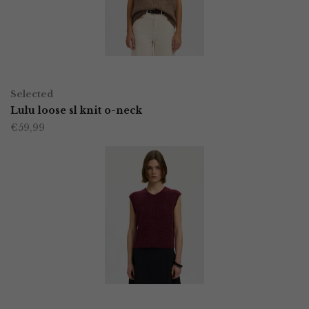
kan
gekozen
worden
OPTIES SELECTEREN
Dit
op
Selected
product
Lulu loose sl knit o-neck
de
€
59,99
heeft
productpagina
meerdere
variaties.
Deze
optie
kan
gekozen
worden
OPTIES SELECTEREN