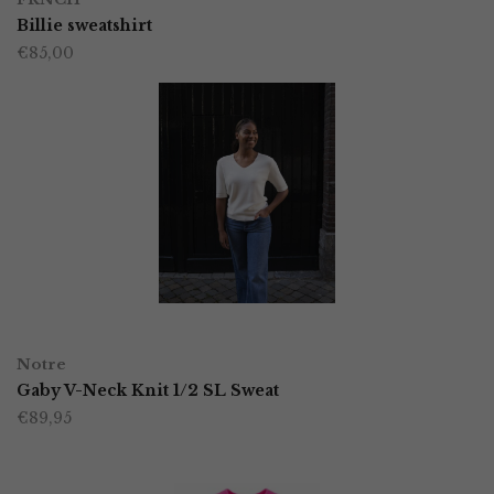
product
Billie sweatshirt
de
€
85,00
heeft
productpagina
meerdere
variaties.
Deze
optie
kan
gekozen
worden
OPTIES SELECTEREN
Dit
op
Notre
product
Gaby V-Neck Knit 1/2 SL Sweat
de
€
89,95
heeft
productpagina
meerdere