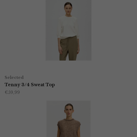
OPTIES SELECTEREN
Dit
Selected
product
Tenny 3/4 Sweat Top
€
59,99
heeft
meerdere
variaties.
Deze
optie