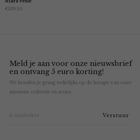
Niara veste
de
€
139,95
heeft
productpagina
meerdere
variaties.
Deze
optie
Meld je aan voor onze nieuwsbrief
kan
en ontvang 5 euro korting!
gekozen
We houden je graag wekelijks op de hoogte van onze
worden
nieuwste collectie en acties.
op
de
productpagina