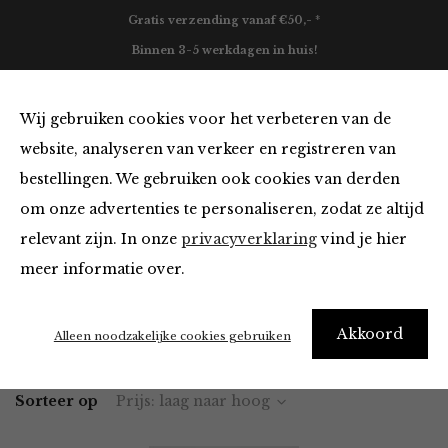
Gratis verzending vanaf €50,- *
Binnen 3-5 werkdagen in huis!
0
Wij gebruiken cookies voor het verbeteren van de
website, analyseren van verkeer en registreren van
bestellingen. We gebruiken ook cookies van derden
Vesten en Truien
om onze advertenties te personaliseren, zodat ze altijd
relevant zijn. In onze
privacyverklaring
vind je hier
Filter
meer informatie over.
Akkoord
Home
Winkel
Kleding
Vesten en Truien
Alleen noodzakelijke cookies gebruiken
Sorteer op
Prijs: laag naar hoog