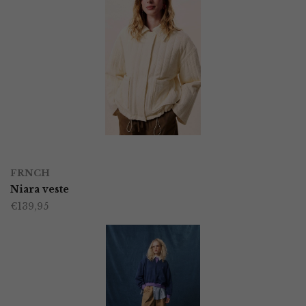
OPTIES SELECTEREN
Dit
FRNCH
product
Niara veste
€
139,95
heeft
meerdere
variaties.
Deze
optie