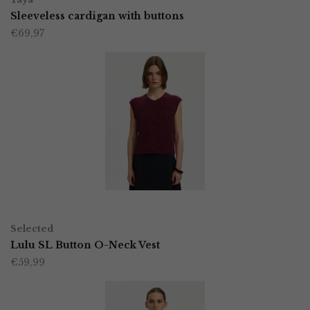
product
Sleeveless cardigan with buttons
de
€
69,97
heeft
productpagina
meerdere
variaties.
Deze
optie
kan
gekozen
worden
OPTIES SELECTEREN
Dit
op
Selected
product
Lulu SL Button O-Neck Vest
de
€
59,99
heeft
productpagina
meerdere