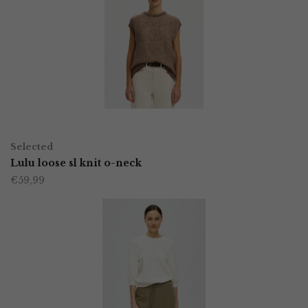
variaties.
Deze
optie
kan
gekozen
worden
OPTIES SELECTEREN
Dit
op
Selected
product
Lulu loose sl knit o-neck
de
€
59,99
heeft
productpagina
meerdere
variaties.
Deze
optie
kan