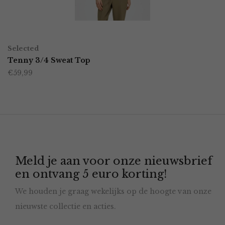
gekozen
worden
OPTIES SELECTEREN
Dit
op
Selected
product
Tenny 3/4 Sweat Top
de
€
59,99
heeft
productpagina
meerdere
variaties.
Deze
optie
Meld je aan voor onze nieuwsbrief
kan
en ontvang 5 euro korting!
gekozen
We houden je graag wekelijks op de hoogte van onze
worden
nieuwste collectie en acties.
op