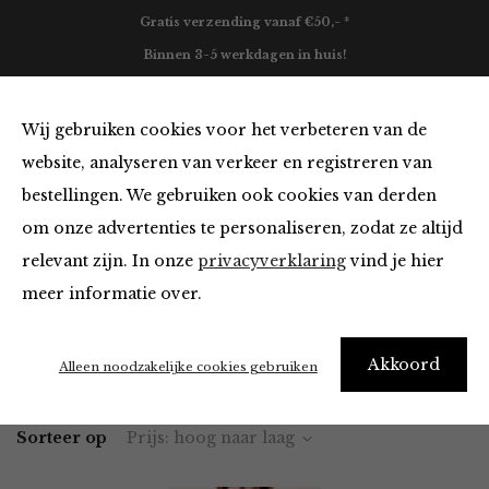
Gratis verzending vanaf €50,- *
Binnen 3-5 werkdagen in huis!
0
Wij gebruiken cookies voor het verbeteren van de
website, analyseren van verkeer en registreren van
bestellingen. We gebruiken ook cookies van derden
Vesten en Truien
om onze advertenties te personaliseren, zodat ze altijd
relevant zijn. In onze
privacyverklaring
vind je hier
Filter
meer informatie over.
Akkoord
Home
Winkel
Kleding
Vesten en Truien
Alleen noodzakelijke cookies gebruiken
Sorteer op
Prijs: hoog naar laag