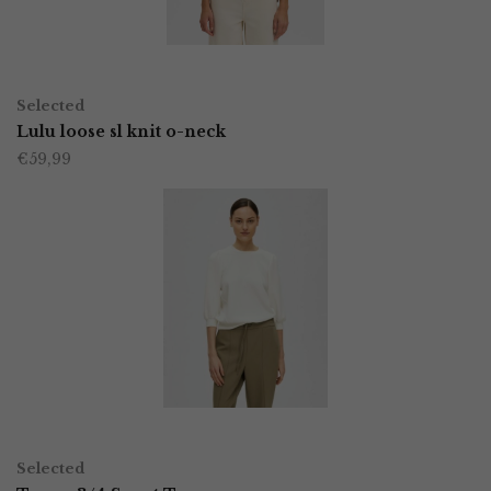
gekozen
worden
OPTIES SELECTEREN
Dit
op
Selected
product
Lulu loose sl knit o-neck
de
€
59,99
heeft
productpagina
meerdere
variaties.
Deze
optie
kan
gekozen
worden
OPTIES SELECTEREN
Dit
op
Selected
product