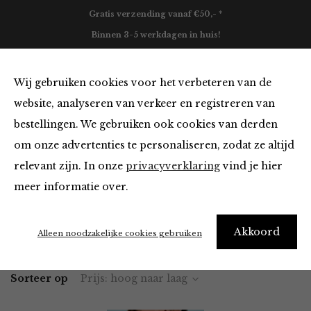
Gratis verzending vanaf €50,- *
Binnen 3-5 werkdagen in huis!
0
Wij gebruiken cookies voor het verbeteren van de
website, analyseren van verkeer en registreren van
bestellingen. We gebruiken ook cookies van derden
Vesten en Truien
om onze advertenties te personaliseren, zodat ze altijd
relevant zijn. In onze
privacyverklaring
vind je hier
Filter
meer informatie over.
Akkoord
Home
Winkel
Kleding
Vesten en Truien
Alleen noodzakelijke cookies gebruiken
Sorteer op
Prijs: hoog naar laag