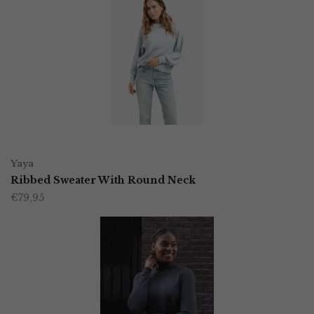
variaties.
Deze
optie
kan
gekozen
worden
OPTIES SELECTEREN
Dit
op
Yaya
product
Ribbed Sweater With Round Neck
de
€
79,95
heeft
productpagina
meerdere
variaties.
Deze
optie