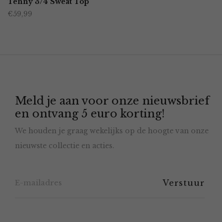
Tenny 3/4 Sweat Top
de
€
59,99
heeft
productpagina
meerdere
variaties.
Deze
optie
Meld je aan voor onze nieuwsbrief
kan
en ontvang 5 euro korting!
gekozen
We houden je graag wekelijks op de hoogte van onze
worden
nieuwste collectie en acties.
op
de
productpagina