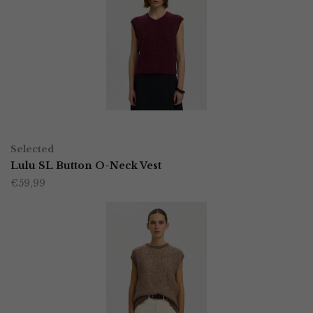
variaties.
Deze
optie
kan
gekozen
worden
OPTIES SELECTEREN
Dit
op
Selected
product
Lulu SL Button O-Neck Vest
de
€
59,99
heeft
productpagina
meerdere
variaties.
Deze
optie
kan