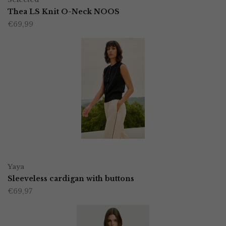
product
Thea LS Knit O-Neck NOOS
de
€
69,99
heeft
productpagina
meerdere
variaties.
Deze
optie
kan
gekozen
worden
OPTIES SELECTEREN
Dit
op
Yaya
product
Sleeveless cardigan with buttons
de
€
69,97
heeft
productpagina
meerdere