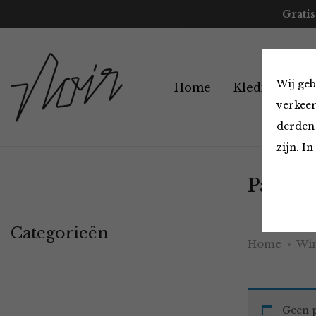
Gratis
Wij geb
Home
Kleding
A
verkeer
derden 
zijn. I
Parfum
Categorieën
Home
Win
Geen p