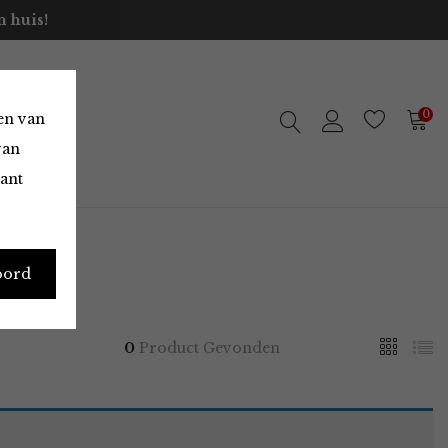
 huis!
0
en van
van
vant
oord
0
Product Gevonden