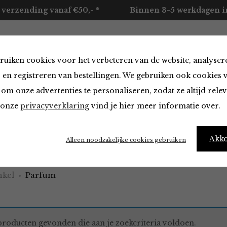
 verzending vanaf €50,- *
Binnen 3-5 werkdagen in
ruiken cookies voor het verbeteren van de website, analyser
ccessoires
Merken
Over ons
Contact
 en registreren van bestellingen. We gebruiken ook cookies 
om onze advertenties te personaliseren, zodat ze altijd rele
n onze
privacyverklaring
vind je hier meer informatie over.
Akk
Alleen noodzakelijke cookies gebruiken
kel
Parfum
roducten gevonden die aan je zoekcriteria voldoen.