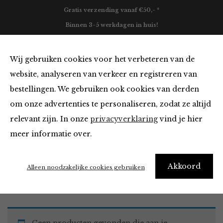
Gratis verzending vanaf €50,- *
Binnen 3-5 werkdagen in huis!
0
Wij gebruiken cookies voor het verbeteren van de
website, analyseren van verkeer en registreren van
bestellingen. We gebruiken ook cookies van derden
Thuiskopieheffing
om onze advertenties te personaliseren, zodat ze altijd
relevant zijn. In onze
privacyverklaring
vind je hier
Filter
meer informatie over.
Akkoord
Home
Winkel
Thuiskopieheffing
Alleen noodzakelijke cookies gebruiken