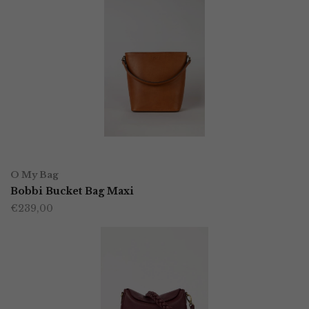
OPTIES SELECTEREN
Dit
O My Bag
product
Bobbi Bucket Bag Maxi
€
239,00
heeft
meerdere
variaties.
Deze
optie