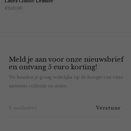
Laura Classic Leather
de
€
249,00
heeft
productpagina
meerdere
variaties.
Deze
optie
Meld je aan voor onze nieuwsbrief
kan
en ontvang 5 euro korting!
gekozen
We houden je graag wekelijks op de hoogte van onze
worden
nieuwste collectie en acties.
op
de
productpagina