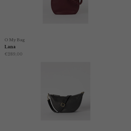
kan
gekozen
worden
TOEVOEGEN AAN WINKELWAGEN
op
O My Bag
Lana
de
€
289,00
productpagina
OPTIES SELECTEREN