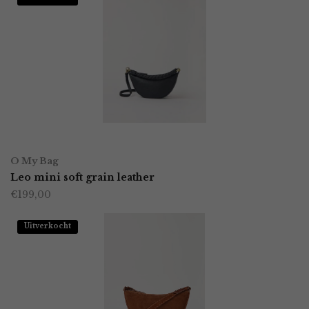
variaties.
Deze
optie
kan
gekozen
worden
LEES VERDER
op
O My Bag
Leo mini soft grain leather
de
€
199,00
productpagina
Uitverkocht