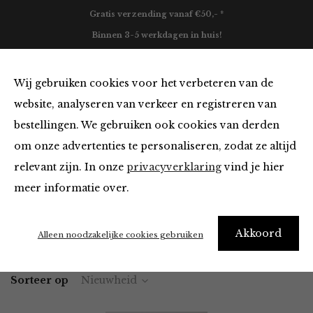
Gratis verzending vanaf €50,- *
Binnen 3-5 werkdagen in huis!
0
Wij gebruiken cookies voor het verbeteren van de
website, analyseren van verkeer en registreren van
bestellingen. We gebruiken ook cookies van derden
Tassen van O My Bag
om onze advertenties te personaliseren, zodat ze altijd
relevant zijn. In onze
privacyverklaring
vind je hier
Filter
meer informatie over.
Akkoord
Home
Winkel
Accessoires
Tassen
Alleen noodzakelijke cookies gebruiken
Sorteer op
Nieuwheid