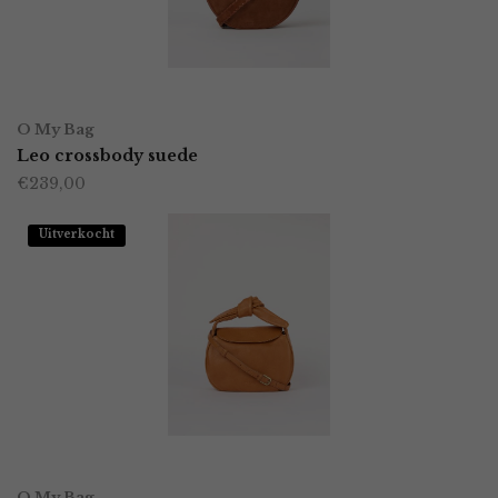
LEES VERDER
O My Bag
Leo crossbody suede
€
239,00
Uitverkocht
LEES VERDER
O My Bag