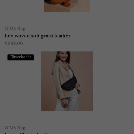
gekozen
worden
OPTIES SELECTEREN
Dit
op
O My Bag
product
Leo woven soft grain leather
de
€
239,00
heeft
productpagina
meerdere
Uitverkocht
variaties.
Deze
optie
kan
gekozen
worden
OPTIES SELECTEREN
Dit
op
O My Bag
product