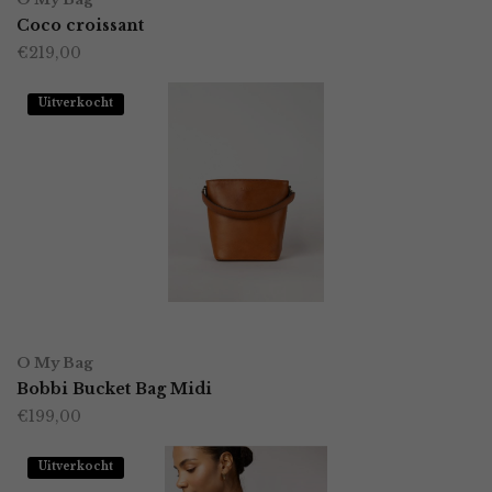
Coco croissant
€
219,00
Uitverkocht
OPTIES SELECTEREN
Dit
O My Bag
product
Bobbi Bucket Bag Midi
€
199,00
heeft
meerdere
Uitverkocht