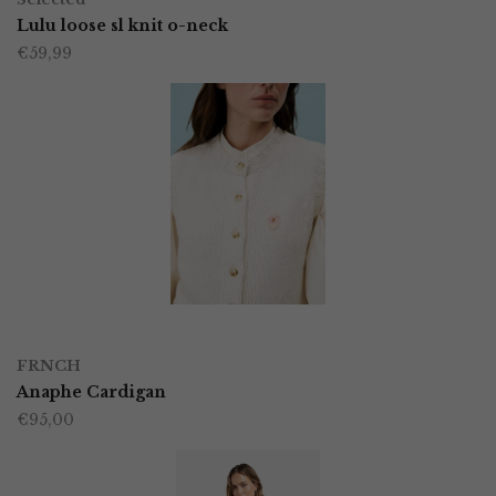
product
Lulu loose sl knit o-neck
de
€
59,99
heeft
productpagina
meerdere
variaties.
Deze
optie
kan
gekozen
worden
OPTIES SELECTEREN
Dit
op
FRNCH
product
Anaphe Cardigan
de
€
95,00
heeft
productpagina
meerdere