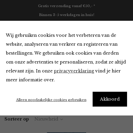
Gratis verzending vanaf €50,- *
Binnen 3-5 werkdagen in huis!
0
Wij gebruiken cookies voor het verbeteren van de
website, analyseren van verkeer en registreren van
bestellingen. We gebruiken ook cookies van derden
Vesten en Truien van FRNCH
om onze advertenties te personaliseren, zodat ze altijd
relevant zijn. In onze
privacyverklaring
vind je hier
Filter
meer informatie over.
Akkoord
Home
Winkel
Kleding
Vesten en Truien
Alleen noodzakelijke cookies gebruiken
Sorteer op
Nieuwheid