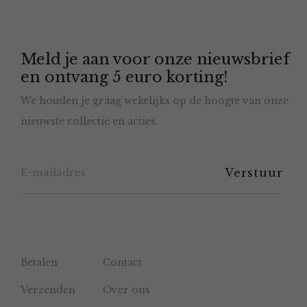
Deze
optie
Meld je aan voor onze nieuwsbrief
kan
en ontvang 5 euro korting!
gekozen
We houden je graag wekelijks op de hoogte van onze
worden
nieuwste collectie en acties.
op
de
productpagina
Betalen
Contact
Verzenden
Over ons