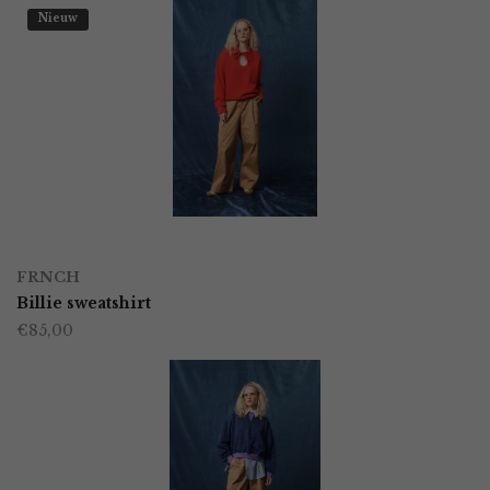
Nieuw
OPTIES SELECTEREN
Dit
FRNCH
product
Billie sweatshirt
€
85,00
heeft
meerdere
variaties.
Deze
optie