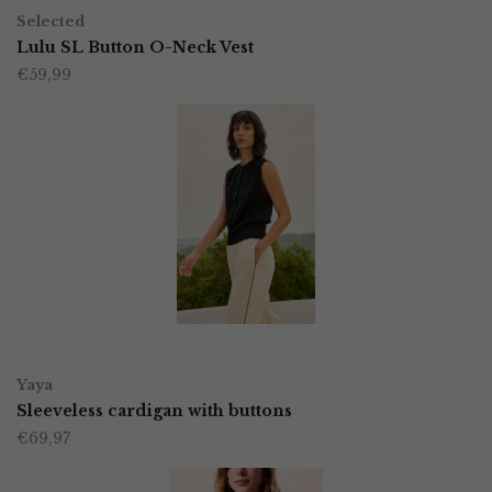
Dit
op
Selected
product
Lulu SL Button O-Neck Vest
de
€
59,99
heeft
productpagina
meerdere
variaties.
Deze
optie
kan
gekozen
worden
OPTIES SELECTEREN
Dit
op
Yaya
product
Sleeveless cardigan with buttons
de
€
69,97
heeft
productpagina
meerdere