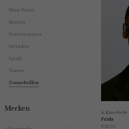
Must Haves
Mutsen
Portemonnees
Sieraden
Sjaals
Tassen
Zonnebrillen
Merken
A.Kjaerbede
Frida
€
29,95
A.Kjaerbede