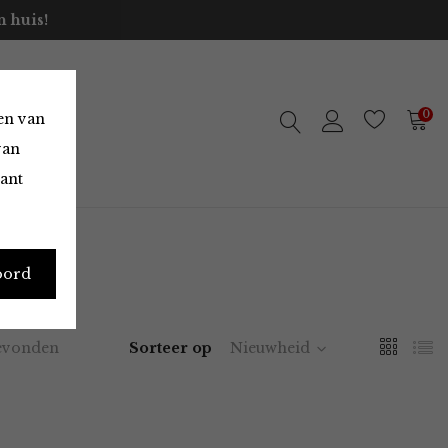
 huis!
0
en van
van
vant
oord
evonden
Sorteer op
Nieuwheid