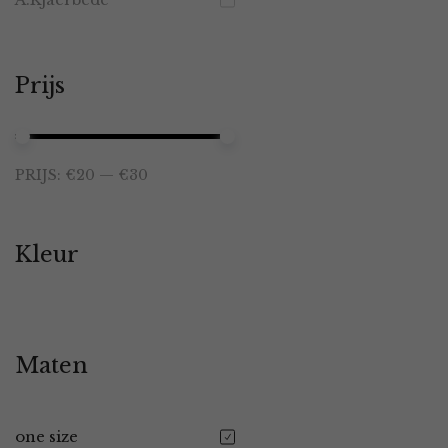
Prijs
Min.
Max.
PRIJS:
€20
—
€30
prijs
prijs
Kleur
Maten
one size