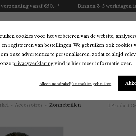
 verzending vanaf €50,- *
Binnen 3-5 werkdagen in
ruiken cookies voor het verbeteren van de website, analyser
ccessoires
Merken
Over ons
Contact
 en registreren van bestellingen. We gebruiken ook cookies 
om onze advertenties te personaliseren, zodat ze altijd rele
n onze
privacyverklaring
vind je hier meer informatie over.
illen van A.Kjaerbede
Akk
Alleen noodzakelijke cookies gebruiken
kel
Accessoires
Zonnebrillen
1
Product G