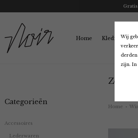
Gratis
Wij geb
Home
Kleding
A
verkeer
derden 
zijn. I
Zonnebr
Categorieën
Home
Win
Accessoires
Lederwaren