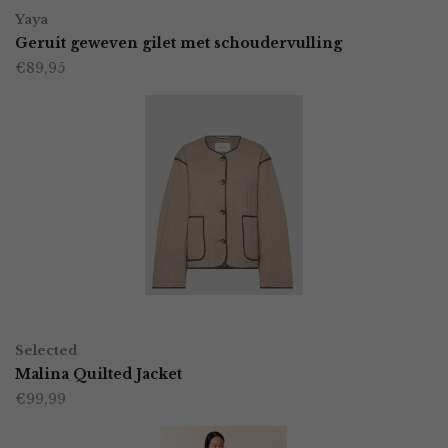
Dit
op
Yaya
product
Geruit geweven gilet met schoudervulling
de
€
89,95
heeft
productpagina
meerdere
variaties.
Deze
optie
kan
gekozen
worden
OPTIES SELECTEREN
Dit
op
Selected
product
Malina Quilted Jacket
de
€
99,99
heeft
productpagina
meerdere