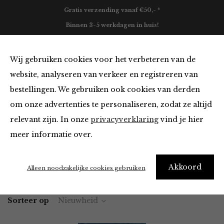
Gratis verzending vanaf €50,- *
Binnen 3-5 werkdagen in huis!
0
Wij gebruiken cookies voor het verbeteren van de
website, analyseren van verkeer en registreren van
bestellingen. We gebruiken ook cookies van derden
Blazers & Jassen van FRNCH
om onze advertenties te personaliseren, zodat ze altijd
relevant zijn. In onze
privacyverklaring
vind je hier
Filter
meer informatie over.
Akkoord
Home
Winkel
Kleding
Blazers & Jassen
Alleen noodzakelijke cookies gebruiken
Sorteer op
Nieuwheid