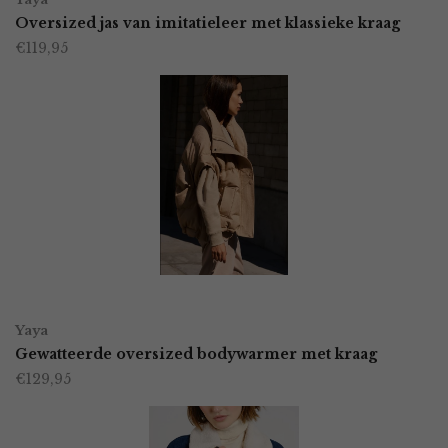
product
Oversized jas van imitatieleer met klassieke kraag
de
€
119,95
heeft
productpagina
meerdere
variaties.
Deze
optie
kan
gekozen
worden
OPTIES SELECTEREN
Dit
op
Yaya
product
Gewatteerde oversized bodywarmer met kraag
de
€
129,95
heeft
productpagina
meerdere