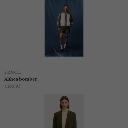
OPTIES SELECTEREN
Dit
FRNCH
product
Althea bomber
€
169,95
heeft
meerdere
variaties.
Deze
optie