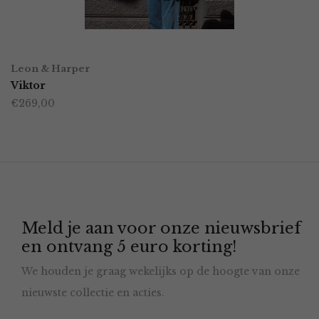
gekozen
worden
OPTIES SELECTEREN
Dit
op
Leon & Harper
product
Viktor
de
€
269,00
heeft
productpagina
meerdere
variaties.
Deze
optie
Meld je aan voor onze nieuwsbrief
kan
en ontvang 5 euro korting!
gekozen
We houden je graag wekelijks op de hoogte van onze
worden
nieuwste collectie en acties.
op