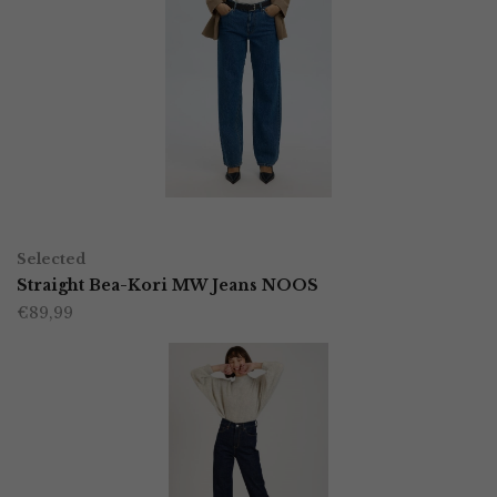
variaties.
Deze
optie
kan
gekozen
worden
OPTIES SELECTEREN
Dit
op
Selected
product
Straight Bea-Kori MW Jeans NOOS
de
€
89,99
heeft
productpagina
meerdere
variaties.
Deze
optie