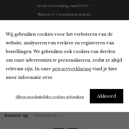
Gratis verzending vanaf €50,- *
Binnen 3-5 werkdagen in huis!
0
Wij gebruiken cookies voor het verbeteren van de
website, analyseren van verkeer en registreren van
bestellingen. We gebruiken ook cookies van derden
Jeans van Selected
om onze advertenties te personaliseren, zodat ze altijd
relevant zijn. In onze
privacyverklaring
vind je hier
Filter
meer informatie over.
Akkoord
Home
Winkel
Kleding
Jeans
Alleen noodzakelijke cookies gebruiken
Sorteer op
Nieuwheid