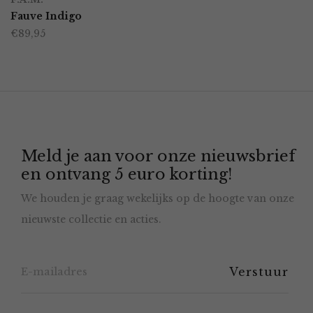
product
Fauve Indigo
de
€
89,95
heeft
productpagina
meerdere
variaties.
Deze
optie
Meld je aan voor onze nieuwsbrief
kan
en ontvang 5 euro korting!
gekozen
We houden je graag wekelijks op de hoogte van onze
worden
nieuwste collectie en acties.
op
de
productpagina