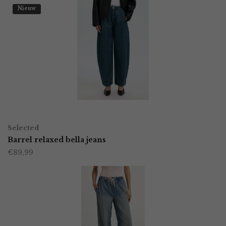
Nieuw
OPTIES SELECTEREN
Dit
Selected
product
Barrel relaxed bella jeans
€
89,99
heeft
meerdere
variaties.
Deze
optie