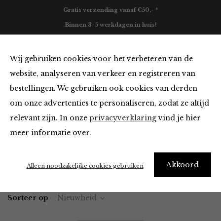
Gratis verzending vanaf €50,- *
Binnen 3-5 werkdagen in huis!
0
Wij gebruiken cookies voor het verbeteren van de
website, analyseren van verkeer en registreren van
bestellingen. We gebruiken ook cookies van derden
Jeans in het navy
om onze advertenties te personaliseren, zodat ze altijd
relevant zijn. In onze
privacyverklaring
vind je hier
Filter
meer informatie over.
Akkoord
Home
Winkel
Kleding
Jeans
Alleen noodzakelijke cookies gebruiken
Sorteer op
Nieuwheid