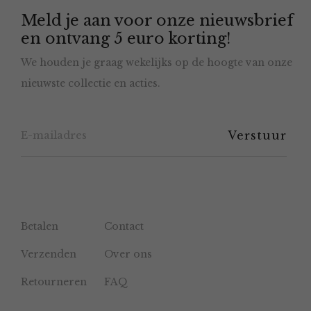
Meld je aan voor onze nieuwsbrief
kan
en ontvang 5 euro korting!
gekozen
We houden je graag wekelijks op de hoogte van onze
worden
nieuwste collectie en acties.
op
de
productpagina
Betalen
Contact
Verzenden
Over ons
Retourneren
FAQ