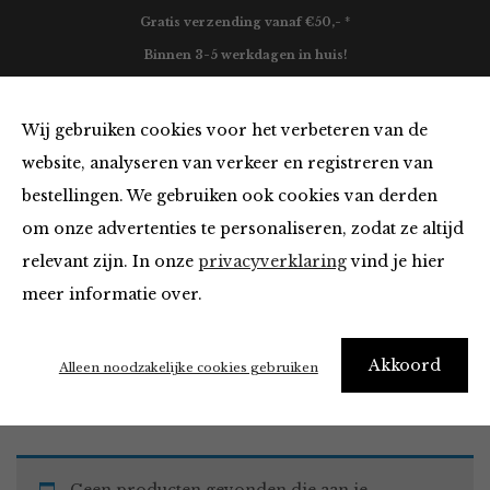
Gratis verzending vanaf €50,- *
Binnen 3-5 werkdagen in huis!
0
Wij gebruiken cookies voor het verbeteren van de
website, analyseren van verkeer en registreren van
bestellingen. We gebruiken ook cookies van derden
Jurken en Rokken in het wit
om onze advertenties te personaliseren, zodat ze altijd
relevant zijn. In onze
privacyverklaring
vind je hier
Filter
meer informatie over.
Akkoord
Home
Winkel
Kleding
Jurken en Rokken
Alleen noodzakelijke cookies gebruiken