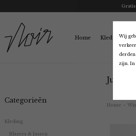
Gratis
Wij geb
Home
Kleding
A
verkeer
derden 
zijn. I
Jurken 
Categorieën
Home
Win
Kleding
Blazers & Jassen