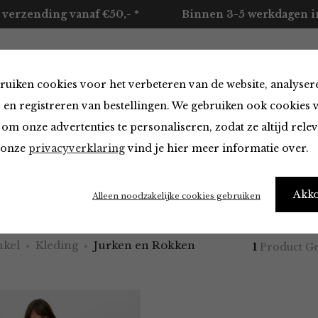
 verzending vanaf €50,- *
Binnen 3-5 werkdagen in
ruiken cookies voor het verbeteren van de website, analyser
ccessoires
Merken
Over ons
Contact
 en registreren van bestellingen. We gebruiken ook cookies 
om onze advertenties te personaliseren, zodat ze altijd rele
n onze
privacyverklaring
vind je hier meer informatie over.
en Rokken in het zwart
Akk
Alleen noodzakelijke cookies gebruiken
kel
Kleding
Jurken en Rokken
1
Product G