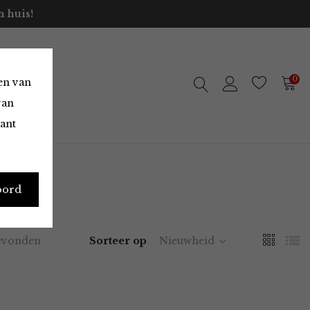
 huis!
0
en van
van
vant
oord
evonden
Sorteer op
Nieuwheid