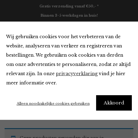
Gratis verzending vanaf €50,- *
Binnen 3-5 werkdagen in huis!
0
Wij gebruiken cookies voor het verbeteren van de
website, analyseren van verkeer en registreren van
bestellingen. We gebruiken ook cookies van derden
Must Haves
om onze advertenties te personaliseren, zodat ze altijd
relevant zijn. In onze
privacyverklaring
vind je hier
Filter
meer informatie over.
Akkoord
Home
Winkel
Accessoires
Must Haves
Alleen noodzakelijke cookies gebruiken