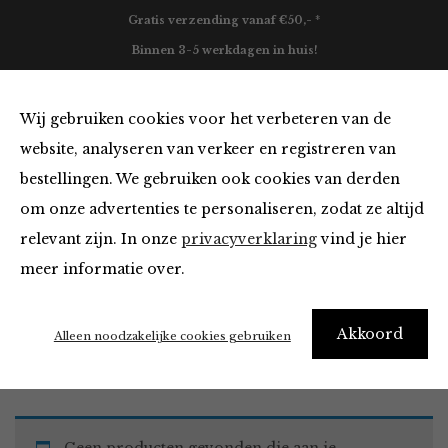
Gratis verzending vanaf €50,- *
Binnen 3-5 werkdagen in huis!
0
Wij gebruiken cookies voor het verbeteren van de
website, analyseren van verkeer en registreren van
bestellingen. We gebruiken ook cookies van derden
Must Haves
om onze advertenties te personaliseren, zodat ze altijd
relevant zijn. In onze
privacyverklaring
vind je hier
Filter
meer informatie over.
Akkoord
Home
Winkel
Accessoires
Must Haves
Alleen noodzakelijke cookies gebruiken