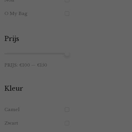
O My Bag
Prijs
Min.
Max.
PRIJS:
€100
—
€150
prijs
prijs
Kleur
Camel
Zwart