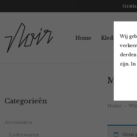
Gratis
Wij geb
Home
Kleding
A
verkeer
derden 
zijn. I
Must H
Categorieën
Home
Win
Accessoires
Lederwaren
Geen p