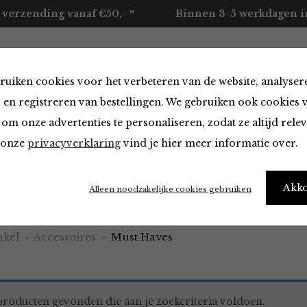
 verzending vanaf €50,- *
Binnen 3-5 werkdagen in
ruiken cookies voor het verbeteren van de website, analyser
ccessoires
Merken
Over ons
Contact
 en registreren van bestellingen. We gebruiken ook cookies 
om onze advertenties te personaliseren, zodat ze altijd rele
n onze
privacyverklaring
vind je hier meer informatie over.
aves
Akk
Alleen noodzakelijke cookies gebruiken
kel
Accessoires
Must Haves
roducten gevonden die aan je zoekcriteria voldoen.