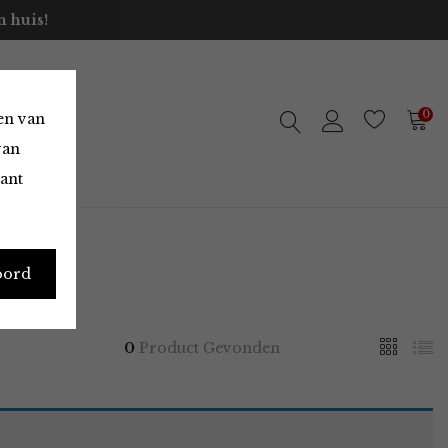
 huis!
0
en van
van
vant
oord
0
Product Gevonden